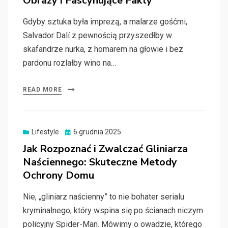
Obrazy i Fascynujące Fakty
Gdyby sztuka była imprezą, a malarze gośćmi,
Salvador Dalí z pewnością przyszedłby w
skafandrze nurka, z homarem na głowie i bez
pardonu rozlałby wino na…
READ MORE
Posted
Lifestyle
6 grudnia 2025
on
Jak Rozpoznać i Zwalczać Gliniarza
Naściennego: Skuteczne Metody
Ochrony Domu
Nie, „gliniarz naścienny” to nie bohater serialu
kryminalnego, który wspina się po ścianach niczym
policyjny Spider-Man. Mówimy o owadzie, którego