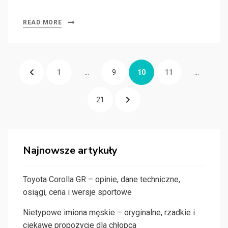
READ MORE
Stronicowanie
PREVIOUS
PAGE
PAGE
PAGE
PAGE
1
…
9
10
11
…
wpisów
PAGE
PAGE
NEXT
21
PAGE
Najnowsze artykuły
Toyota Corolla GR – opinie, dane techniczne,
osiągi, cena i wersje sportowe
Nietypowe imiona męskie – oryginalne, rzadkie i
ciekawe propozycje dla chłopca