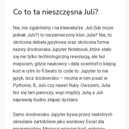
Co to ta nieszczęsna Juli?
Nie, nie zgubiliśmy i na klawiaturze. Juli (lub może
jednak Julii?) to niezamierzony klon Julia? Nie, to
skrócona debata językowa oraz skrócona forma
nazwy środowiska Jupyter Notebook, które stało
się nie tylko technologiczną rewolucją, ale też
miejscem, gdzie naukowcy i data scientist’ci klepią
kod w rytm lo-fi beats to code to. Jupyter to nie
język, lecz środowisko — można w nim pisać w
Pythonie, R, Julii czy nawet Ruby. Owszem, Julia
też się tam panoszy, więc między Julią a Juli
naprawdę trudno złapać dystans.
Samo środowisko Jupyter bywa przez niektórych
określane żartobliwie jako wordowy Excel dla
programistów. Możesz wrzucać kod, wykresy,