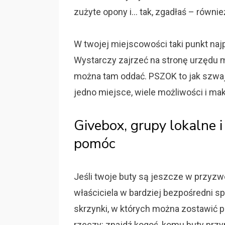
zużyte opony i… tak, zgadłaś – równie
W twojej miejscowości taki punkt najp
Wystarczy zajrzeć na stronę urzędu mi
można tam oddać. PSZOK to jak szwaj
jedno miejsce, wiele możliwości i ma
Givebox, grupy lokalne 
pomóc
Jeśli twoje buty są jeszcze w przyzw
właściciela w bardziej bezpośredni sp
skrzynki, w których można zostawić pr
rzeczy: znajdź kogoś, komu buty przyp