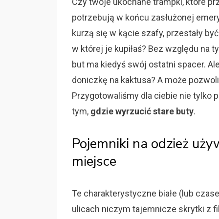
Czy twoje ukochane trampki, które pr
potrzebują w końcu zasłużonej emerytu
kurzą się w kącie szafy, przestały b
w której je kupiłaś? Bez względu na t
but ma kiedyś swój ostatni spacer. Al
doniczkę na kaktusa? A może pozwolić
Przygotowaliśmy dla ciebie nie tylko 
tym,
gdzie wyrzucić stare buty
.
Pojemniki na odzież uży
miejsce
Te charakterystyczne białe (lub czas
ulicach niczym tajemnicze skrytki z fi