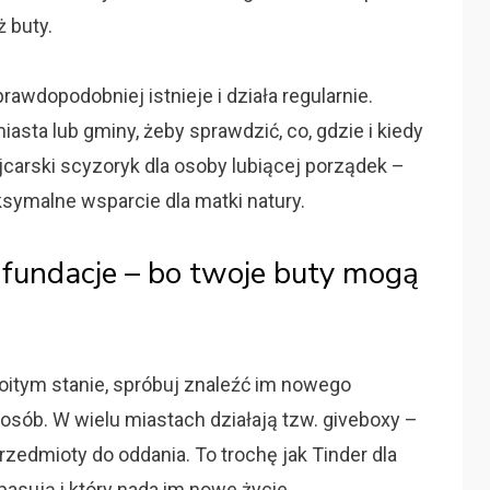
ż buty.
rawdopodobniej istnieje i działa regularnie.
asta lub gminy, żeby sprawdzić, co, gdzie i kiedy
carski scyzoryk dla osoby lubiącej porządek –
ksymalne wsparcie dla matki natury.
i fundacje – bo twoje buty mogą
oitym stanie, spróbuj znaleźć im nowego
osób. W wielu miastach działają tzw. giveboxy –
zedmioty do oddania. To trochę jak Tinder dla
asują i który nada im nowe życie.