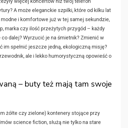
zeżyły więcej koncertów niż twój telefon
ry? A może eleganckie szpilki, które od kilku lat
yć modne i komfortowe już w tej samej sekundzie,
yp, marka czy ilość przeżytych przygód – każdy
e co dalej? Wyrzucić je na śmietnik? Zmienić w
 im spełnić jeszcze jedną, ekologiczną misję?
przewodnik, ale i lekko humorystyczną opowieść o
waną – buty też mają tam swoje
em żółte czy zielone) kontenery stojące przy
lmów science fiction, służą nie tylko na stare