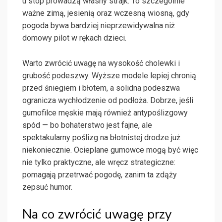
u stóp prowadzą własny strajk. To szczególnie
ważne zimą, jesienią oraz wczesną wiosną, gdy
pogoda bywa bardziej nieprzewidywalna niż
domowy pilot w rękach dzieci.
Warto zwrócić uwagę na wysokość cholewki i
grubość podeszwy. Wyższe modele lepiej chronią
przed śniegiem i błotem, a solidna podeszwa
ogranicza wychłodzenie od podłoża. Dobrze, jeśli
gumofilce męskie mają również antypoślizgowy
spód — bo bohaterstwo jest fajne, ale
spektakularny poślizg na błotnistej drodze już
niekoniecznie. Ocieplane gumowce mogą być więc
nie tylko praktyczne, ale wręcz strategiczne:
pomagają przetrwać pogodę, zanim ta zdąży
zepsuć humor.
Na co zwrócić uwagę przy