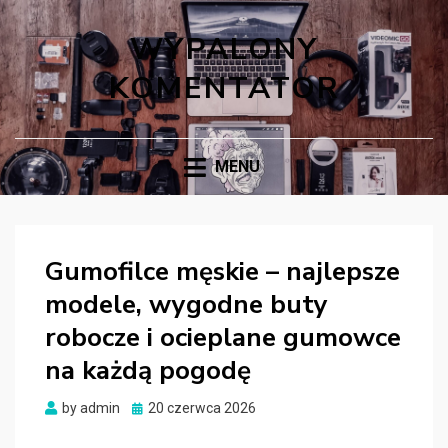
WYPALONY
KOMENTATOR
MENU
Gumofilce męskie – najlepsze
modele, wygodne buty
robocze i ocieplane gumowce
na każdą pogodę
Posted
by
admin
20 czerwca 2026
on