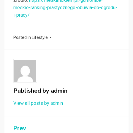
Źródło:
https://meskimokiem.pl/gumofilce-
meskie-ranking-praktycznego-obuwia-do-ogrodu-
i-pracy/
Posted in
Lifestyle
Published by
admin
View all posts by admin
Nawigacja
Prev