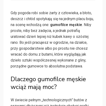
Gdy pogoda robi sobie żarty z człowieka, a błoto,
deszcz i chłód spotykają się na jednym placu boju,
na scenę wchodzą one:
gumofilce męskie
. Niby
proste, niby bez zadęcia, a jednak potrafią
uratować dzień lepiej niż kubek kawy o szóstej
rano. Bo jeśli pracujesz w ogrodzie, na działce,
przy gospodarstwie albo po prostu nie chcesz
wracać do domu z butami, które wyglądają jak
dzieło sztuki współczesnej wykonane z gliny,
porządne gumowce to absolutna podstawa.
Dlaczego gumofilce męskie
wciąż mają moc?
W świecie pełnym „technologicznych” butów z
nazwami dłuższymi niż instrukcja obsługi pralki,