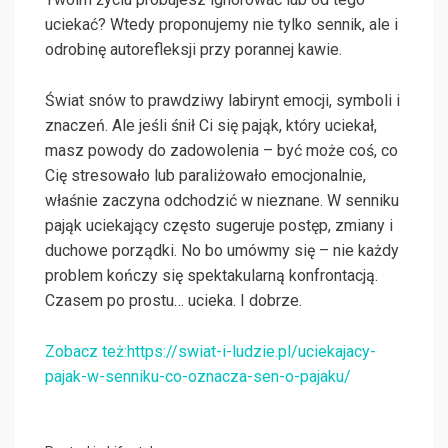
uciekać? Wtedy proponujemy nie tylko sennik, ale i
odrobinę autorefleksji przy porannej kawie.
Świat snów to prawdziwy labirynt emocji, symboli i
znaczeń. Ale jeśli śnił Ci się pająk, który uciekał,
masz powody do zadowolenia – być może coś, co
Cię stresowało lub paraliżowało emocjonalnie,
właśnie zaczyna odchodzić w nieznane. W senniku
pająk uciekający często sugeruje postęp, zmiany i
duchowe porządki. No bo umówmy się – nie każdy
problem kończy się spektakularną konfrontacją.
Czasem po prostu… ucieka. I dobrze.
Zobacz też:https://swiat-i-ludzie.pl/uciekajacy-
pajak-w-senniku-co-oznacza-sen-o-pajaku/