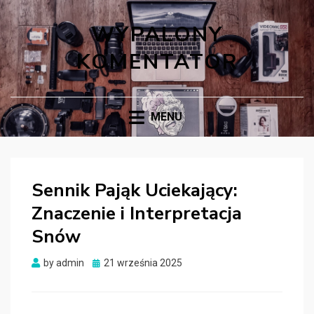
WYPALONY
KOMENTATOR
MENU
Sennik Pająk Uciekający:
Znaczenie i Interpretacja
Snów
Posted
by
admin
21 września 2025
on