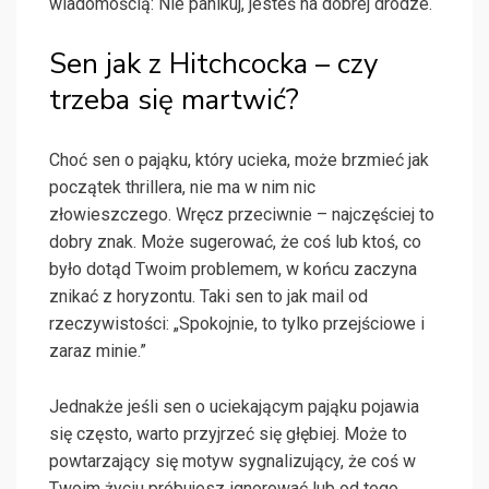
wiadomością: Nie panikuj, jesteś na dobrej drodze.
Sen jak z Hitchcocka – czy
trzeba się martwić?
Choć sen o pająku, który ucieka, może brzmieć jak
początek thrillera, nie ma w nim nic
złowieszczego. Wręcz przeciwnie – najczęściej to
dobry znak. Może sugerować, że coś lub ktoś, co
było dotąd Twoim problemem, w końcu zaczyna
znikać z horyzontu. Taki sen to jak mail od
rzeczywistości: „Spokojnie, to tylko przejściowe i
zaraz minie.”
Jednakże jeśli sen o uciekającym pająku pojawia
się często, warto przyjrzeć się głębiej. Może to
powtarzający się motyw sygnalizujący, że coś w
Twoim życiu próbujesz ignorować lub od tego