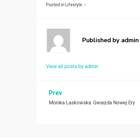
Posted in
Lifestyle
Published by
admin
View all posts by admin
Nawigacja
Prev
Monika Laskowska: Gwiazda Nowej Ery
wpisu