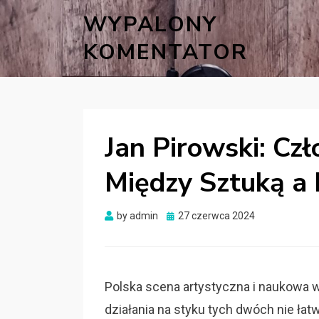
WYPALONY
KOMENTATOR
Jan Pirowski: Cz
Między Sztuką a
Posted
by
admin
27 czerwca 2024
on
Polska scena artystyczna i naukowa w
działania na styku tych dwóch nie łat