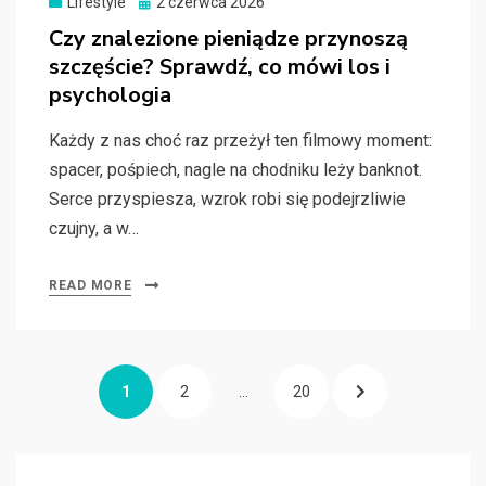
Posted
Lifestyle
2 czerwca 2026
on
Czy znalezione pieniądze przynoszą
szczęście? Sprawdź, co mówi los i
psychologia
Każdy z nas choć raz przeżył ten filmowy moment:
spacer, pośpiech, nagle na chodniku leży banknot.
Serce przyspiesza, wzrok robi się podejrzliwie
czujny, a w…
READ MORE
Stronicowanie
PAGE
PAGE
PAGE
NEXT
1
2
…
20
wpisów
PAGE