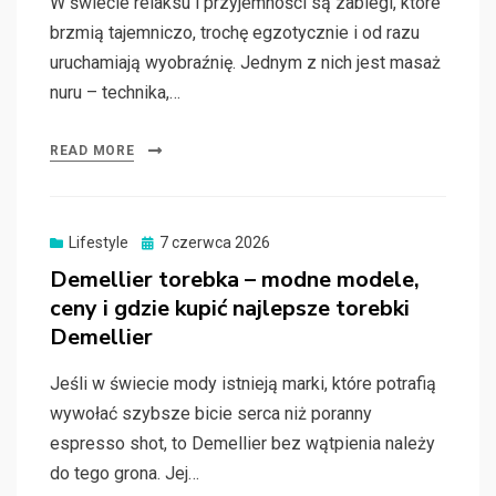
W świecie relaksu i przyjemności są zabiegi, które
brzmią tajemniczo, trochę egzotycznie i od razu
uruchamiają wyobraźnię. Jednym z nich jest masaż
nuru – technika,…
READ MORE
Posted
Lifestyle
7 czerwca 2026
on
Demellier torebka – modne modele,
ceny i gdzie kupić najlepsze torebki
Demellier
Jeśli w świecie mody istnieją marki, które potrafią
wywołać szybsze bicie serca niż poranny
espresso shot, to Demellier bez wątpienia należy
do tego grona. Jej…