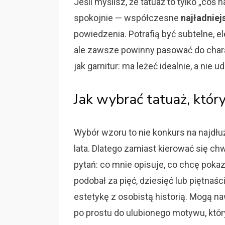
Jeśli myślisz, że tatuaż to tylko „coś 
spokojnie — współczesne
najładniej
powiedzenia. Potrafią być subtelne, e
ale zawsze powinny pasować do charak
jak garnitur: ma leżeć idealnie, a nie u
Jak wybrać tatuaż, który
Wybór wzoru to nie konkurs na najdłu
lata. Dlatego zamiast kierować się ch
pytań: co mnie opisuje, co chcę pokaz
podobał za pięć, dziesięć lub piętnaś
estetykę z osobistą historią. Mogą na
po prostu do ulubionego motywu, któ