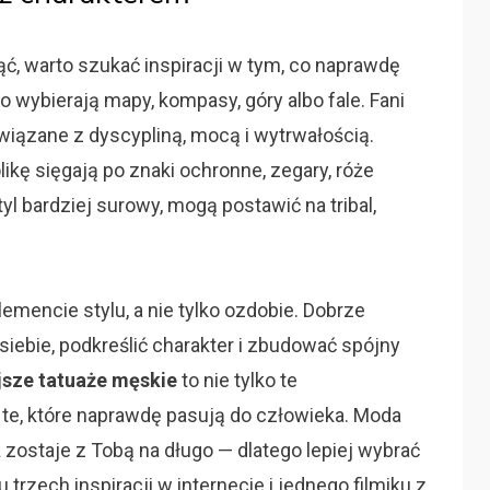
ąć, warto szukać inspiracji w tym, co naprawdę
o wybierają mapy, kompasy, góry albo fale. Fani
związane z dyscypliną, mocą i wytrwałością.
ę sięgają po znaki ochronne, zegary, róże
styl bardziej surowy, mogą postawić na tribal,
lemencie stylu, a nie tylko ozdobie. Dobrze
iebie, podkreślić charakter i zbudować spójny
jsze tatuaże męskie
to nie tylko te
 te, które naprawdę pasują do człowieka. Moda
ż zostaje z Tobą na długo — dlatego lepiej wybrać
 trzech inspiracji w internecie i jednego filmiku z