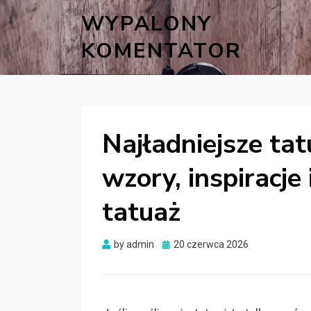
WYPALONY
KOMENTATOR
Najładniejsze ta
wzory, inspiracje
tatuaż
Posted
by
admin
20 czerwca 2026
on