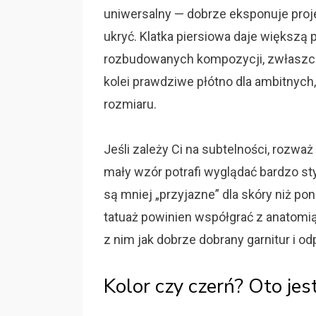
uniwersalny — dobrze eksponuje proje
ukryć. Klatka piersiowa daje większą p
rozbudowanych kompozycji, zwłaszcza 
kolei prawdziwe płótno dla ambitnyc
rozmiaru.
Jeśli zależy Ci na subtelności, rozważ
mały wzór potrafi wyglądać bardzo st
są mniej „przyjazne” dla skóry niż po
tatuaż powinien współgrać z anatomią.
z nim jak dobrze dobrany garnitur i o
Kolor czy czerń? Oto jes