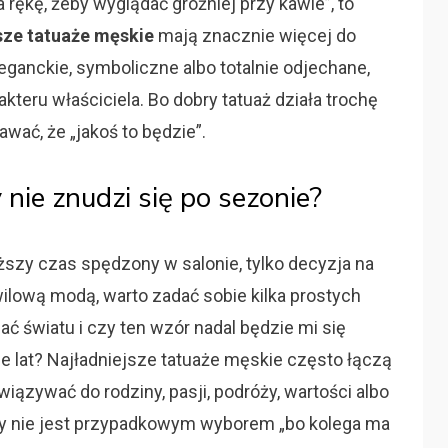
na rękę, żeby wyglądać groźniej przy kawie”, to
sze tatuaże męskie
mają znacznie więcej do
leganckie, symboliczne albo totalnie odjechane,
teru właściciela. Bo dobry tatuaż działa trochę
dawać, że „jakoś to będzie”.
 nie znudzi się po sezonie?
ższy czas spędzony w salonie, tylko decyzja na
wilową modą, warto zadać sobie kilka prostych
ać światu i czy ten wzór nadal będzie mi się
cie lat? Najładniejsze tatuaże męskie często łączą
wiązywać do rodziny, pasji, podróży, wartości albo
ry nie jest przypadkowym wyborem „bo kolega ma