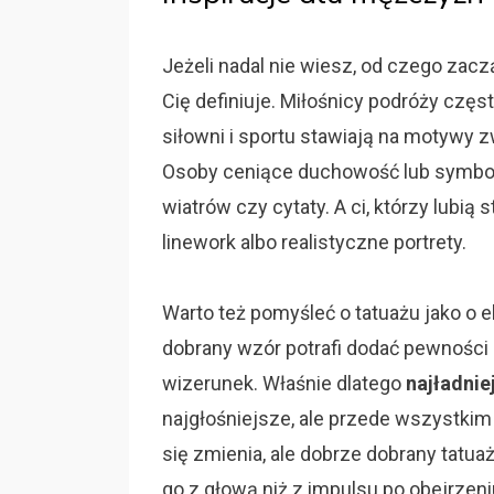
Jeżeli nadal nie wiesz, od czego zacz
Cię definiuje. Miłośnicy podróży częst
siłowni i sportu stawiają na motywy 
Osoby ceniące duchowość lub symbolik
wiatrów czy cytaty. A ci, którzy lubią 
linework albo realistyczne portrety.
Warto też pomyśleć o tatuażu jako o e
dobrany wzór potrafi dodać pewności s
wizerunek. Właśnie dlatego
najładnie
najgłośniejsze, ale przede wszystkim
się zmienia, ale dobrze dobrany tatua
go z głową niż z impulsu po obejrzeniu