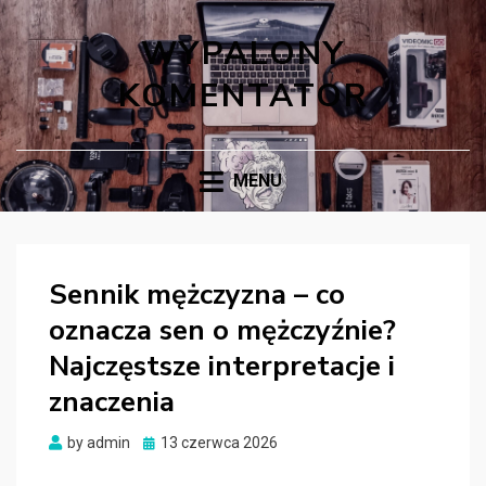
WYPALONY
KOMENTATOR
MENU
Sennik mężczyzna – co
oznacza sen o mężczyźnie?
Najczęstsze interpretacje i
znaczenia
Posted
by
admin
13 czerwca 2026
on