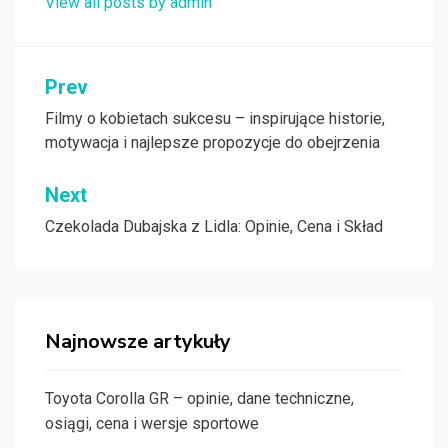
View all posts by admin
Nawigacja
Prev
wpisu
Filmy o kobietach sukcesu – inspirujące historie,
motywacja i najlepsze propozycje do obejrzenia
Next
Czekolada Dubajska z Lidla: Opinie, Cena i Skład
Najnowsze artykuły
Toyota Corolla GR – opinie, dane techniczne,
osiągi, cena i wersje sportowe