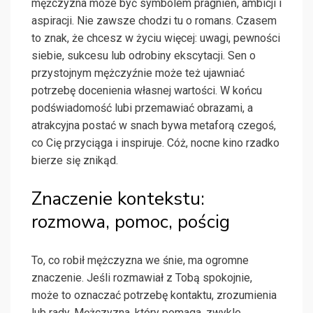
mężczyzna może być symbolem pragnień, ambicji i
aspiracji. Nie zawsze chodzi tu o romans. Czasem
to znak, że chcesz w życiu więcej: uwagi, pewności
siebie, sukcesu lub odrobiny ekscytacji. Sen o
przystojnym mężczyźnie może też ujawniać
potrzebę docenienia własnej wartości. W końcu
podświadomość lubi przemawiać obrazami, a
atrakcyjna postać w snach bywa metaforą czegoś,
co Cię przyciąga i inspiruje. Cóż, nocne kino rzadko
bierze się znikąd.
Znaczenie kontekstu:
rozmowa, pomoc, pościg
To, co robił mężczyzna we śnie, ma ogromne
znaczenie. Jeśli rozmawiał z Tobą spokojnie,
może to oznaczać potrzebę kontaktu, zrozumienia
lub rady. Mężczyzna, który pomaga, zwykle