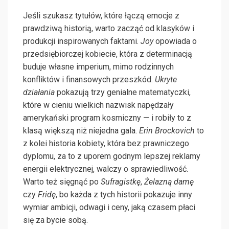
Jeśli szukasz tytułów, które łączą emocje z
prawdziwą historią, warto zacząć od klasyków i
produkcji inspirowanych faktami.
Joy
opowiada o
przedsiębiorczej kobiecie, która z determinacją
buduje własne imperium, mimo rodzinnych
konfliktów i finansowych przeszkód.
Ukryte
działania
pokazują trzy genialne matematyczki,
które w cieniu wielkich nazwisk napędzały
amerykański program kosmiczny — i robiły to z
klasą większą niż niejedna gala.
Erin Brockovich
to
z kolei historia kobiety, która bez prawniczego
dyplomu, za to z uporem godnym lepszej reklamy
energii elektrycznej, walczy o sprawiedliwość.
Warto też sięgnąć po
Sufragistkę
,
Żelazną damę
czy
Fridę
, bo każda z tych historii pokazuje inny
wymiar ambicji, odwagi i ceny, jaką czasem płaci
się za bycie sobą.