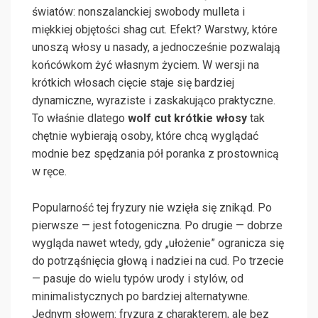
światów: nonszalanckiej swobody mulleta i
miękkiej objętości shag cut. Efekt? Warstwy, które
unoszą włosy u nasady, a jednocześnie pozwalają
końcówkom żyć własnym życiem. W wersji na
krótkich włosach cięcie staje się bardziej
dynamiczne, wyraziste i zaskakująco praktyczne.
To właśnie dlatego
wolf cut krótkie włosy
tak
chętnie wybierają osoby, które chcą wyglądać
modnie bez spędzania pół poranka z prostownicą
w ręce.
Popularność tej fryzury nie wzięła się znikąd. Po
pierwsze — jest fotogeniczna. Po drugie — dobrze
wygląda nawet wtedy, gdy „ułożenie” ogranicza się
do potrząśnięcia głową i nadziei na cud. Po trzecie
— pasuje do wielu typów urody i stylów, od
minimalistycznych po bardziej alternatywne.
Jednym słowem: fryzura z charakterem, ale bez