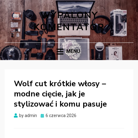
WYPALONY
KOMENTATOR
MENU
Wolf cut krótkie włosy –
modne cięcie, jak je
stylizować i komu pasuje
Posted
by
admin
6 czerwca 2026
on