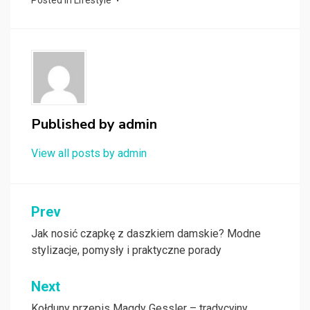
Posted in
Lifestyle
Published by
admin
View all posts by admin
Nawigacja
Prev
wpisu
Jak nosić czapkę z daszkiem damskie? Modne
stylizacje, pomysły i praktyczne porady
Next
Kołduny przepis Magdy Gessler – tradycyjny