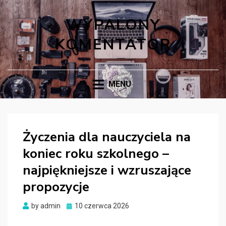
WYPALONY
KOMENTATOR
MENU
Życzenia dla nauczyciela na
koniec roku szkolnego –
najpiękniejsze i wzruszające
propozycje
Posted
by
admin
10 czerwca 2026
on