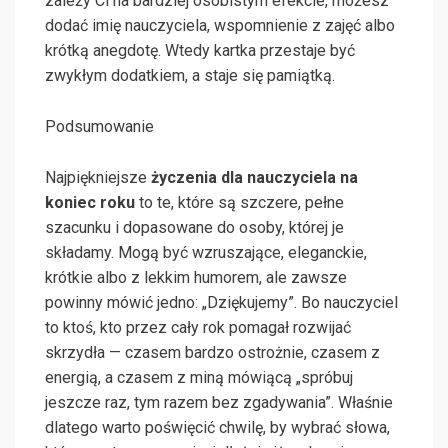
zależy Ci na bardziej osobistym efekcie, możesz
dodać imię nauczyciela, wspomnienie z zajęć albo
krótką anegdotę. Wtedy kartka przestaje być
zwykłym dodatkiem, a staje się pamiątką.
Podsumowanie
Najpiękniejsze
życzenia dla nauczyciela na
koniec roku
to te, które są szczere, pełne
szacunku i dopasowane do osoby, której je
składamy. Mogą być wzruszające, eleganckie,
krótkie albo z lekkim humorem, ale zawsze
powinny mówić jedno: „Dziękujemy”. Bo nauczyciel
to ktoś, kto przez cały rok pomagał rozwijać
skrzydła — czasem bardzo ostrożnie, czasem z
energią, a czasem z miną mówiącą „spróbuj
jeszcze raz, tym razem bez zgadywania”. Właśnie
dlatego warto poświęcić chwilę, by wybrać słowa,