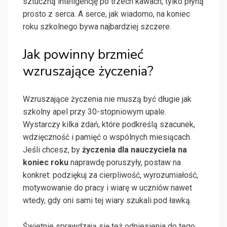
sztuczną inteligencję po trzech kawach, tylko płyną
prosto z serca. A serce, jak wiadomo, na koniec
roku szkolnego bywa najbardziej szczere.
Jak powinny brzmieć
wzruszające życzenia?
Wzruszające życzenia nie muszą być długie jak
szkolny apel przy 30-stopniowym upale.
Wystarczy kilka zdań, które podkreślą szacunek,
wdzięczność i pamięć o wspólnych miesiącach.
Jeśli chcesz, by
życzenia dla nauczyciela na
koniec roku
naprawdę poruszyły, postaw na
konkret: podziękuj za cierpliwość, wyrozumiałość,
motywowanie do pracy i wiarę w uczniów nawet
wtedy, gdy oni sami tej wiary szukali pod ławką.
Świetnie sprawdzają się też odniesienia do tego,