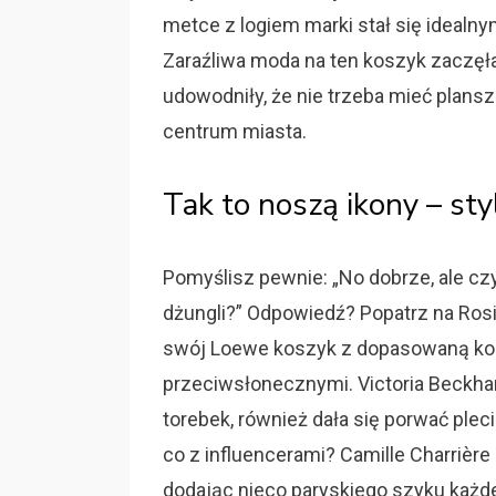
metce z logiem marki stał się idealn
Zaraźliwa moda na ten koszyk zaczęła
udowodniły, że nie trzeba mieć plansz
centrum miasta.
Tak to noszą ikony – s
Pomyślisz pewnie: „No dobrze, ale czy
dżungli?” Odpowiedź? Popatrz na Rosi
swój Loewe koszyk z dopasowaną kosz
przeciwsłonecznymi. Victoria Beckha
torebek, również dała się porwać ple
co z influencerami? Camille Charrière 
dodając nieco paryskiego szyku każd