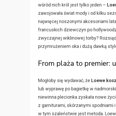
wśród nich król jest tylko jeden –
Loe
zawojowała świat mody i od kilku sez
najwięcej noszonymi akcesoriami lata.
francuskich dziewczyn po hollywoodzk
zwyczajnej wiklinowej torby? Rozsią
przymrużeniem oka i dużą dawką stylo
From plaża to premier: 
Mogłoby się wydawać, że
Loewe kos
lub wyprawę po bagietkę w nadmorski
niewinna plecionka zyskała nowe życi
z garniturami, skórzanymi spodniami i 
w tym szaleństwie jest metoda. Loewe