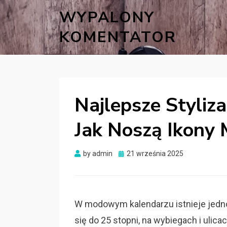
WYPALONY
KOMENTATOR
Najlepsze Styliz
Jak Noszą Ikony
Posted
by
admin
21 września 2025
on
W modowym kalendarzu istnieje jedno
się do 25 stopni, na wybiegach i ulic