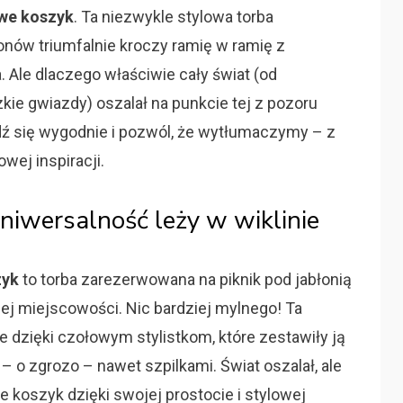
we koszyk
. Ta niezwykle stylowa torba
onów triumfalnie kroczy ramię w ramię z
 Ale dlaczego właściwie cały świat (od
ie gwiazdy) oszalał na punkcie tej z pozoru
dź się wygodnie i pozwól, że wytłumaczymy – z
wej inspiracji.
uniwersalność leży w wiklinie
zyk
to torba zarezerwowana na piknik pod jabłonią
ej miejscowości. Nic bardziej mylnego! Ta
e dzięki czołowym stylistkom, które zestawiły ją
– o zgrozo – nawet szpilkami. Świat oszalał, ale
 koszyk dzięki swojej prostocie i stylowej