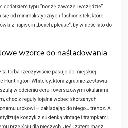
ym dodatkiem typu “noszę zawsze i wszędzie”.
 się od minimalistycznych fashionistek, które
ówki z napisem „beach, please”, by wnieść lato do
tylowe wzorce do naśladowania
 ta torba rzeczywiście pasuje do miejskiej
e Huntington-Whiteley, która zgrabnie zestawia
ulą w odcieniu ecru i oversizowymi okularami
m, choć z reguły lojalna wobec skórzanych
cionemu urokowi – zakładając do niego… trencz. A
stylizuje koszyk z sukienką vintage i trampkami,
emu przejściu dla pieszych. Jeśli zatem masz