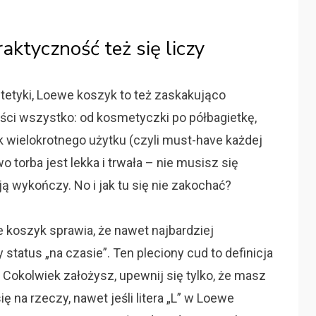
ktyczność też się liczy
etyki, Loewe koszyk to też zaskakująco
ści wszystko: od kosmetyczki po półbagietkę,
ek wielokrotnego użytku (czyli must-have każdej
torba jest lekka i trwała – nie musisz się
ją wykończy. No i jak tu się nie zakochać?
e koszyk sprawia, że nawet najbardziej
tatus „na czasie”. Ten pleciony cud to definicja
Cokolwiek założysz, upewnij się tylko, że masz
ę na rzeczy, nawet jeśli litera „L” w Loewe