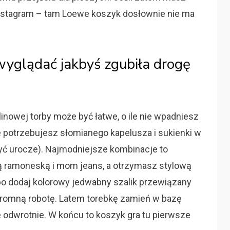
Instagram – tam Loewe koszyk dosłownie nie ma
 wyglądać jakbyś zgubiła drogę
inowej torby może być łatwe, o ile nie wpadniesz
ie potrzebujesz słomianego kapelusza i sukienki w
yć urocze). Najmodniejsze kombinacje to
ą ramoneską i mom jeans, a otrzymasz stylową
bo dodaj kolorowy jedwabny szalik przewiązany
 ogromną robotę. Latem torebkę zamień w bazę
 nie odwrotnie. W końcu to koszyk gra tu pierwsze