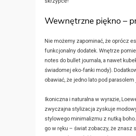
skrzypce!
Wewnętrzne piękno – pra
Nie możemy zapominać, że oprócz est
funkcjonalny dodatek. Wnętrze pomie
notes do bullet journala, a nawet kub
świadomej eko-fanki mody). Dodatkowo 
obawiać, że jedno lato pod parasolem 
Ikoniczna i naturalna w wyrazie, Loew
zwyczajna stylizacja zyskuje modowy s
stylowego minimalizmu z nutką boho. 
go w ręku – świat zobaczy, że znasz si