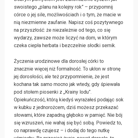
swoistego „planu na kolejny rok” – przypomnij
córce o jej sile, możliwościach i o tym, że macie w
nią niezmienne zaufanie. Napisz coś pozytywnego
na przyszłość: że niezależnie od tego, co się
wydarzy, zawsze może liczyć na dom, w którym
czeka ciepła herbata i bezczelnie słodki sernik.
Życzenia urodzinowe dla dorosłej córki to
znacznie więcej niż formalność. To ukłon w stronę
jej dorosłości, ale też przypomnienie, że jest
kochana tak samo mocno jak wtedy, gdy śpiewała
pod stołem piosenki z „Krainy lodu”.
Opiekuńczość, którą kiedyś wyrażałeś podając sok
w kubku z jednorożcem, dziś możesz przekazać
słowami, które zapadną głęboko w pamięć. Nie bój
się wzruszeń, nie wahaj się być sobą. Powiedz to,
co naprawdę czujesz – i dodaj do tego nutkę