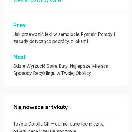
View all posts by admin
Nawigacja
Prev
wpisu
Jak przewozić leki w samolocie Ryanair: Porady i
zasady dotyczące podróży z lekami
Next
Gdzie Wyrzucić Stare Buty: Najlepsze Miejsca i
Sposoby Recyklingu w Twojej Okolicy
Najnowsze artykuły
Toyota Corolla GR – opinie, dane techniczne,
osiągi, cena i wersje sportowe