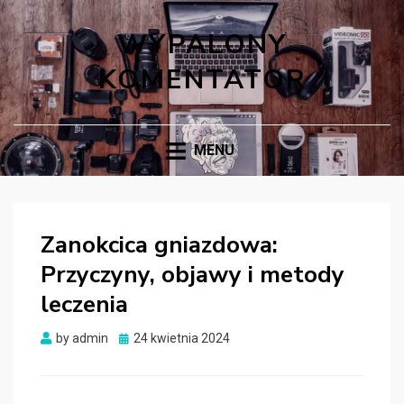
WYPALONY
KOMENTATOR
MENU
Zanokcica gniazdowa:
Przyczyny, objawy i metody
leczenia
Posted
by
admin
24 kwietnia 2024
on