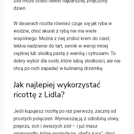
ziół może ocalić nawet najbardziej zmęczony
dzień.
W deserach ricotta również czuje się jak ryba w
wodzie, choć akurat z rybą nie ma wiele
wspólnego. Można z niej zrobić krem do ciast,
lekkie nadzienie do tart, sernik w wersji mniej
ciężkiej lub słodką pastę z wanilią i cytrusami. To
dobry wybór dla osób, które lubią słodkości, ale nie
chcą po nich zapadać w kulinarną drzemkę.
Jak najlepiej wykorzystać
ricottę z Lidla?
Jeśli kupujesz ricottę po raz pierwszy, zacznij od
prostych połączeń. Wymieszaj ją z odrobiną oliwy,
pieprzu, soli i świeżych ziół – i już masz
smarowidło, które wygląda na „chef’s kiss”, choć