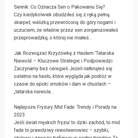
Sennik: Co Oznacza Sen o Pakowaniu Się?
Czy kiedykolwiek obudziłeś się z ręką pełną
skarpet, walizką przewróconą do góry nogami i
uczuciem, że właśnie przez sen zorganizowałeś
przeprowadzkę, o której nie miałeś…
Jak Rozwiązać Krzyżówkę z Hasłem 'Tatarska
Niewola’ – Kluczowe Strategie i Podpowiedzi
Zaczynamy bez ceregieli Jeżeli natknąłeś się
ostatnio na hasło, które wygląda jak podróż w
czasie do epoki smoków i dam w chustach —
„tatarska niewola…
Najlepsze Fryzury Mid Fade: Trendy i Porady na
2023
Jeśli świat męskich fryzur to dziki zachód, to mid
fade to prawdziwy rewolwerowiec – szybki,
stylowy i zawsze trafiający w sedno trendów. Ta