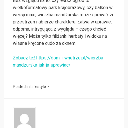
Bez względu na to, czy Wasz ogród to
wielkoformatowy park krajobrazowy, czy balkon w
wersji maxi, wierzba mandżurska może sprawić, że
przestrzeń nabierze charakteru. Łatwa w uprawie,
odporna, intrygująca z wyglądu – czego chcieć
więcej? Może tylko filiżanki herbaty i widoku na
własne kręcone cudo za oknem.
Zobacz też:https://dom-i-wnetrze.pl/wierzba-
mandzurska-jak-ja-uprawiac/
Posted in
Lifestyle