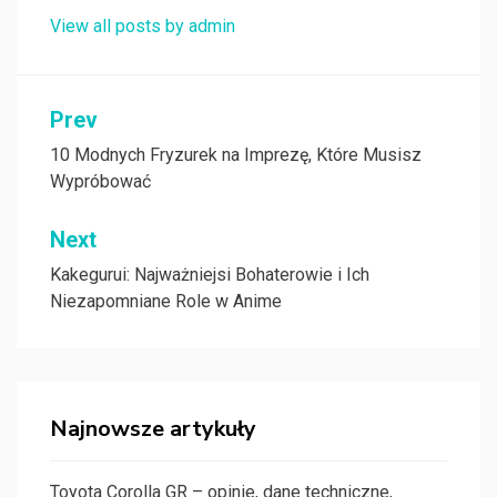
View all posts by admin
Nawigacja
Prev
wpisu
10 Modnych Fryzurek na Imprezę, Które Musisz
Wypróbować
Next
Kakegurui: Najważniejsi Bohaterowie i Ich
Niezapomniane Role w Anime
Najnowsze artykuły
Toyota Corolla GR – opinie, dane techniczne,