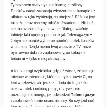
Tymczasem statystyki nie kłamią – miliony
Polaków nadal zasiadają wieczorem na kanapie i z
pilotem w ręku wybierają, co obejrzeć. Różnica jest
taka, że teraz chcemy robić to świadomie. Nikt już
nie ma czasu na byle co w tle. Dlatego właśnie
istnieje taki sprytny pomocnik jak Telemagazyn –
żebyś nie musiał wybierać spośród setek kanałów
w ciemno. Dzięki niemu twój wieczór z TV może
być równie dobrze zaplanowany, co kolacja z
teściami – tylko mniej stresujący.
A teraz, drogi czytelniku, gdy już wiesz, że istnieje
miejsce w Internecie, które nie tylko powie Ci, co
leci w telewizji, ale jeszcze doda do tego kilka
ciekawostek i solidną porcję rozrywki, nie
pozostaje nic innego, jak odwiedzić
Telemagazyn
i zaplanować sobie seans idealny. Bo czy jest coś
lepszego niż film, serial albo program, który