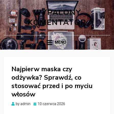
WYPALONY
KOMENTATOR
MENU
Najpierw maska czy
odżywka? Sprawdź, co
stosować przed i po myciu
włosów
Posted
by
admin
10 czerwca 2026
on