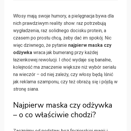
Włosy mają swoje humory, a pielęgnacja bywa dla
nich prawdziwym reality show: raz potrzebują
wygładzenia, raz solidnego docisku protein, a
czasem po prostu chcą, żeby dać im spokój. Nic
więc dziwnego, że pytanie
najpierw maska czy
odżywka
wraca jak bumerang przy każdej
łazienkowej rewolucji. I choć wydaje się banalne,
kolejność ma znaczenie większe niż wybór serialu
na wieczór – od niej zależy, czy włosy będą lśnić
jak reklama szamponu, czy też obrażą się i pójdą w
stronę siana.
Najpierw maska czy odżywka
– o co właściwie chodzi?
Zacznijmy od podstaw, bez fryzjerskiej magii i