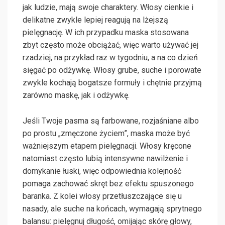
jak ludzie, mają swoje charaktery. Włosy cienkie i
delikatne zwykle lepiej reagują na lżejszą
pielęgnację. W ich przypadku maska stosowana
zbyt często może obciążać, więc warto używać jej
rzadziej, na przykład raz w tygodniu, a na co dzień
sięgać po odżywkę. Włosy grube, suche i porowate
zwykle kochają bogatsze formuły i chętnie przyjmą
zarówno maskę, jak i odżywkę.
Jeśli Twoje pasma są farbowane, rozjaśniane albo
po prostu „zmęczone życiem”, maska może być
ważniejszym etapem pielęgnacji. Włosy kręcone
natomiast często lubią intensywne nawilżenie i
domykanie łuski, więc odpowiednia kolejność
pomaga zachować skręt bez efektu spuszonego
baranka. Z kolei włosy przetłuszczające się u
nasady, ale suche na końcach, wymagają sprytnego
balansu: pielęgnuj długość, omijając skórę głowy,