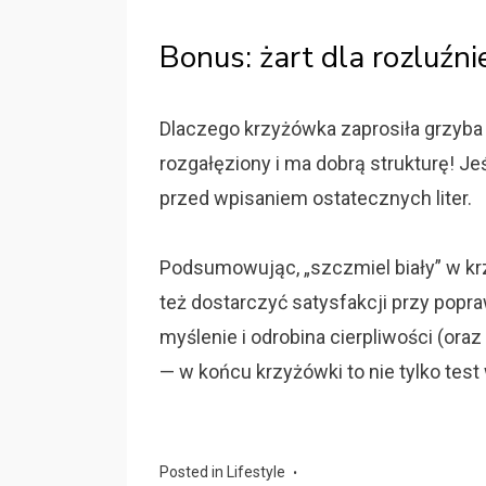
Bonus: żart dla rozluźn
Dlaczego krzyżówka zaprosiła grzyba 
rozgałęziony i ma dobrą strukturę! Jeś
przed wpisaniem ostatecznych liter.
Podsumowując, „szczmiel biały” w kr
też dostarczyć satysfakcji przy popr
myślenie i odrobina cierpliwości (or
— w końcu krzyżówki to nie tylko test
Posted in
Lifestyle