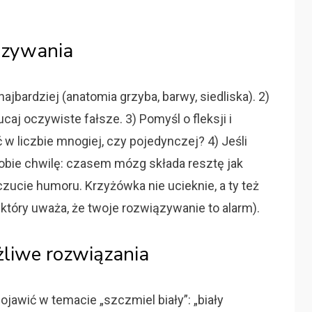
iązywania
ajbardziej (anatomia grzyba, barwy, siedliska). 2)
caj oczywiste fałsze. 3) Pomyśl o fleksji i
w liczbie mnogiej, czy pojedynczej? 4) Jeśli
 sobie chwilę: czasem mózg składa resztę jak
zucie humoru. Krzyżówka nie ucieknie, a ty też
, który uważa, że twoje rozwiązywanie to alarm).
żliwe rozwiązania
ojawić w temacie „szczmiel biały”: „biały