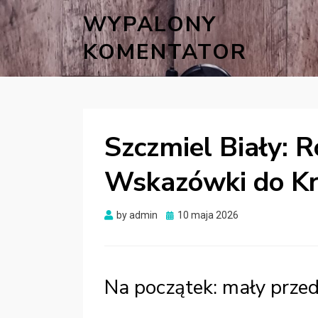
WYPALONY
KOMENTATOR
Szczmiel Biały: R
Wskazówki do K
Posted
by
admin
10 maja 2026
on
Na początek: mały prz