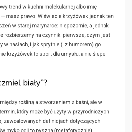
nowy trend w kuchni molekularnej albo imię
 — masz prawo! W świecie krzyżówek jednak ten
eszeń w starej marynarce: niepozornie, a jednak
e rozbierzemy na czynniki pierwsze, czym jest
y w hasłach, i jak sprytnie (i z humorem) go
e krzyżówek to sport dla umysłu, a nie ślepe
czmiel biały”?
 między rośliną a stworzeniem z baśni, ale w
 termin, który może być użyty w przyrodniczych
ej zawoalowanych definicjach dotyczących
anów mykologii to pyszna (metaforycznie)