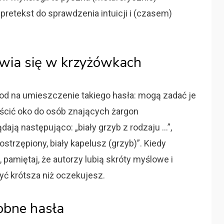
pretekst do sprawdzenia intuicji i (czasem)
jawia się w krzyżówkach
od na umieszczenie takiego hasła: mogą zadać je
uścić oko do osób znających żargon
ają następująco: „biały grzyb z rodzaju …”,
postrzępiony, biały kapelusz (grzyb)”. Kiedy
 pamiętaj, że autorzy lubią skróty myślowe i
yć krótsza niż oczekujesz.
obne hasła