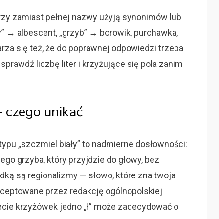
rzy zamiast pełnej nazwy użyją synonimów lub
y” → albescent, „grzyb” → borowik, purchawka,
arza się też, że do poprawnej odpowiedzi trzeba
rawdź liczbę liter i krzyżujące się pola zanim
— czego unikać
typu „szczmiel biały” to nadmierne dosłowności:
go grzyba, który przyjdzie do głowy, bez
dką są regionalizmy — słowo, które zna twoja
kceptowane przez redakcję ogólnopolskiej
wiecie krzyżówek jedno „ł” może zadecydować o