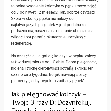
to pełne wygojenie kolczyka w pępku może zająć…
od 3 do nawet 12 miesięcy. Tak, dobrze czytasz!
Skóra w okolicy pępka nie należy do
najłatwiejszych pacjentek – jest podatna na
podrażnienia, narażona na ocieranie ubraniami, a
wilgoć i pot potrafią skutecznie uprzykrzyć
regenerację.
Na szczęście, ile goi się kolczyk w pępku, zależy
też w dużej mierze od… Ciebie. Dobra pielęgnacja,
higiena i trochę cierpliwości potrafią skrócić ten
czas o całe tygodnie. Bo, jak mawiają starzy
piercerzy: „ładny pępek to zadbany pępek”.
Jak pielęgnować kolczyk –
Twoje 3 razy D: Dezynfekuj,
Dmuchaj na zimne i nie