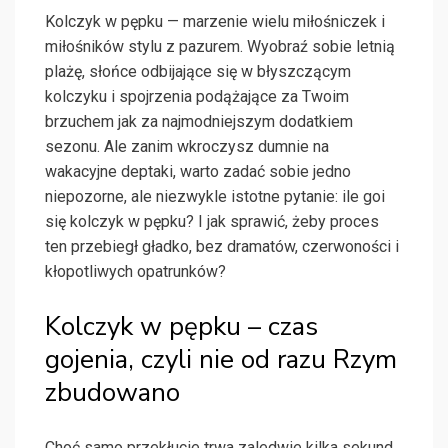
Kolczyk w pępku — marzenie wielu miłośniczek i
miłośników stylu z pazurem. Wyobraź sobie letnią
plażę, słońce odbijające się w błyszczącym
kolczyku i spojrzenia podążające za Twoim
brzuchem jak za najmodniejszym dodatkiem
sezonu. Ale zanim wkroczysz dumnie na
wakacyjne deptaki, warto zadać sobie jedno
niepozorne, ale niezwykle istotne pytanie: ile goi
się kolczyk w pępku? I jak sprawić, żeby proces
ten przebiegł gładko, bez dramatów, czerwoności i
kłopotliwych opatrunków?
Kolczyk w pępku – czas
gojenia, czyli nie od razu Rzym
zbudowano
Choć samo przekłucie trwa zaledwie kilka sekund,