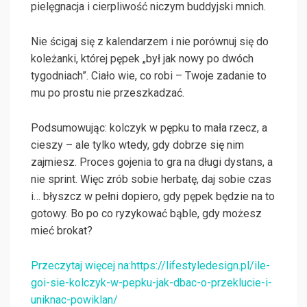
pielęgnacja i cierpliwość niczym buddyjski mnich.
Nie ścigaj się z kalendarzem i nie porównuj się do
koleżanki, której pępek „był jak nowy po dwóch
tygodniach”. Ciało wie, co robi – Twoje zadanie to
mu po prostu nie przeszkadzać.
Podsumowując: kolczyk w pępku to mała rzecz, a
cieszy – ale tylko wtedy, gdy dobrze się nim
zajmiesz. Proces gojenia to gra na długi dystans, a
nie sprint. Więc zrób sobie herbatę, daj sobie czas
i… błyszcz w pełni dopiero, gdy pępek będzie na to
gotowy. Bo po co ryzykować bąble, gdy możesz
mieć brokat?
Przeczytaj więcej na:https://lifestyledesign.pl/ile-
goi-sie-kolczyk-w-pepku-jak-dbac-o-przeklucie-i-
uniknac-powiklan/