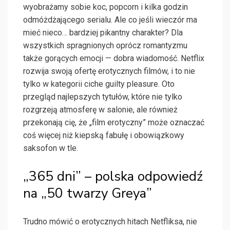
wyobrażamy sobie koc, popcorn i kilka godzin
odmóżdżającego serialu. Ale co jeśli wieczór ma
mieć nieco… bardziej pikantny charakter? Dla
wszystkich spragnionych oprócz romantyzmu
także gorących emocji — dobra wiadomość. Netflix
rozwija swoją ofertę erotycznych filmów, i to nie
tylko w kategorii ciche guilty pleasure. Oto
przegląd najlepszych tytułów, które nie tylko
rozgrzeją atmosferę w salonie, ale również
przekonają cię, że „film erotyczny” może oznaczać
coś więcej niż kiepską fabułę i obowiązkowy
saksofon w tle.
„365 dni” – polska odpowiedź
na „50 twarzy Greya”
Trudno mówić o erotycznych hitach Netfliksa, nie