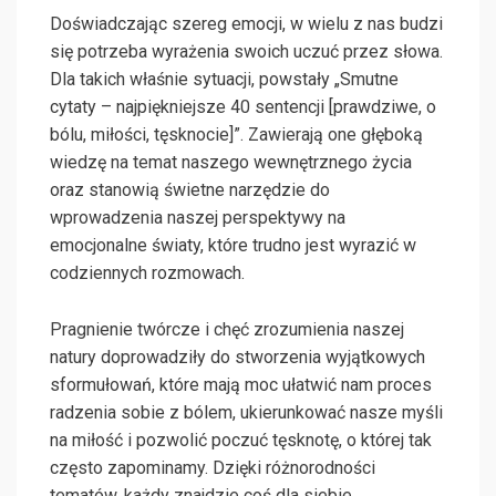
Doświadczając szereg emocji, w wielu z nas budzi
się potrzeba wyrażenia swoich uczuć przez słowa.
Dla takich właśnie sytuacji, powstały „Smutne
cytaty – najpiękniejsze 40 sentencji [prawdziwe, o
bólu, miłości, tęsknocie]”. Zawierają one głęboką
wiedzę na temat naszego wewnętrznego życia
oraz stanowią świetne narzędzie do
wprowadzenia naszej perspektywy na
emocjonalne światy, które trudno jest wyrazić w
codziennych rozmowach.
Pragnienie twórcze i chęć zrozumienia naszej
natury doprowadziły do stworzenia wyjątkowych
sformułowań, które mają moc ułatwić nam proces
radzenia sobie z bólem, ukierunkować nasze myśli
na miłość i pozwolić poczuć tęsknotę, o której tak
często zapominamy. Dzięki różnorodności
tematów, każdy znajdzie coś dla siebie,