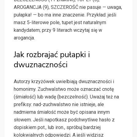
AROGANCJA (9), SZCZEROŚĆ nie pasuje — uwaga,
pułapka! — bo ma inne znaczenie. Przykład: jeśli
masz 5-literowe pole, tupet jest naturalnym
kandydatem; przy 9 literach wczytaj się w
arogancja.
Jak rozbrajać pułapki i
dwuznaczności
Autorzy krzyżówek uwielbiają dwuznaczności i
homonimy. Zuchwalstwo może oznaczać cnotę
(śmiałość) lub wadę (bezczelność). Uważaj też na
prefiksy: nad-zuchwalstwo nie istnieje, ale
nadmierna śmiałość może być opisana innym
słowem. Jeśli napotkasz podchwytliwe hasło z
dopiskiem pot., lub iron., spróbuj bardziej
kolokwialnych odpowiedzi. A jeśli widzisz