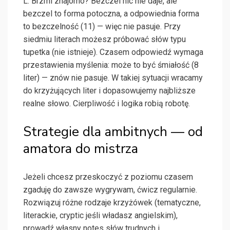
L. Brzmi znajomo? Bezczel nic nie daje, ale
bezczel to forma potoczna, a odpowiednia forma
to bezczelność (11) — więc nie pasuje. Przy
siedmiu literach możesz próbować słów typu
tupetka (nie istnieje). Czasem odpowiedź wymaga
przestawienia myślenia: może to być śmiałość (8
liter) — znów nie pasuje. W takiej sytuacji wracamy
do krzyżujących liter i dopasowujemy najbliższe
realne słowo. Cierpliwość i logika robią robotę.
Strategie dla ambitnych — od
amatora do mistrza
Jeżeli chcesz przeskoczyć z poziomu czasem
zgaduję do zawsze wygrywam, ćwicz regularnie.
Rozwiązuj różne rodzaje krzyżówek (tematyczne,
literackie, cryptic jeśli władasz angielskim),
prowadź własny notes słów trudnych i