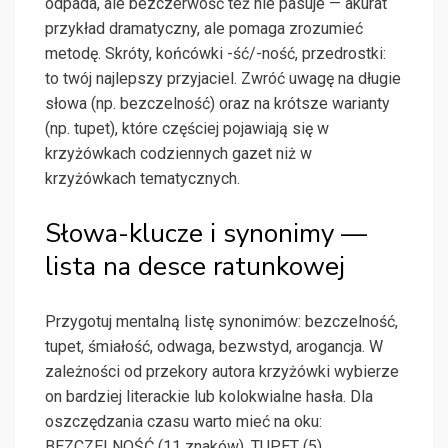
odpada, ale bezczerwość też nie pasuje — akurat
przykład dramatyczny, ale pomaga zrozumieć
metodę. Skróty, końcówki -ść/-ność, przedrostki:
to twój najlepszy przyjaciel. Zwróć uwagę na długie
słowa (np. bezczelność) oraz na krótsze warianty
(np. tupet), które częściej pojawiają się w
krzyżówkach codziennych gazet niż w
krzyżówkach tematycznych.
Słowa-klucze i synonimy —
lista na desce ratunkowej
Przygotuj mentalną listę synonimów: bezczelność,
tupet, śmiałość, odwaga, bezwstyd, arogancja. W
zależności od przekory autora krzyżówki wybierze
on bardziej literackie lub kolokwialne hasła. Dla
oszczędzania czasu warto mieć na oku:
BEZCZELNOŚĆ (11 znaków), TUPET (5),