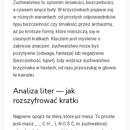
Zuchwalstwo to synonim śmiałości, bezczelności,
a czasem wręcz buty. W krzyżówkach pojawia się
w różnych wariantach: od prostych odpowiedników
typu bezczelność czy śmiałość, przez archaizmy,
aż po krótsze formy, które mieszczą się w
ciasnych kratkach. Kluczem jest myślenie o
zakresie znaczeń: zuchwalstwo może być
pozytywne (odwaga, fantazja) lub negatywne
(bezczelność, tupet). Gdy widzisz zuchwalstwo
krzyżówka w hasłach, od razu przeszukaj w głowie
te kierunki.
Analiza liter — jak
rozszyfrować kratki
Najpierw spójrz na litery, które już masz. To proste:
jeśli masz _ _ C H _ L N O Ś Ć, to zuchwalność