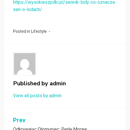
https://wysokieszpilki.pl/sennik-lody-co-oznacza-
sen-o-lodach/
Posted in
Lifestyle
Published by
admin
View all posts by admin
Nawigacja
Prev
Odkrywając Ołomuniec: Perłę Moraw