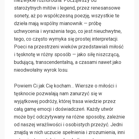
niezwykle różnorodna. Począwszy od
starożytnych mitów i legend, przez renesansowe
sonety, aż po współczesną poezję, wszystkie te
dzieła mają wspólny mianownik — próbę
uchwycenia i wyrażenia tego, co jest nieuchwytne,
tego, co często wymyka się prostej interpretacji.
Poeci na przestrzeni wieków przedstawiali miłość
i tęsknotę w różny sposób — jako siłę niszczącą,
budującą, transcendentalną, a czasami nawet jako
nieodwołalny wyrok losu.
Powiem Ci jak Cię kocham… Wiersze o miłości i
tęsknocie pozwalają nam zanurzyć się w
wyjątkowej podróży, której trasa wiedzie przez
całą gamę emocji i doświadczeń. Każdy utwór
może być odczytywany na różne sposoby, zależnie
od naszej wrażliwości i osobistych przeżyć. Jedni
znajdą w nich uczucie spełnienia i zrozumienia, inni