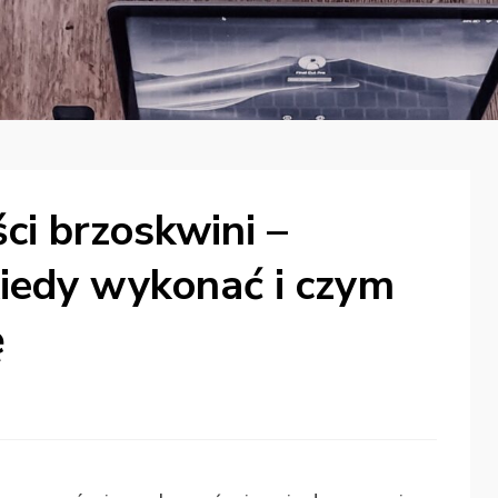
ci brzoskwini –
kiedy wykonać i czym
ę