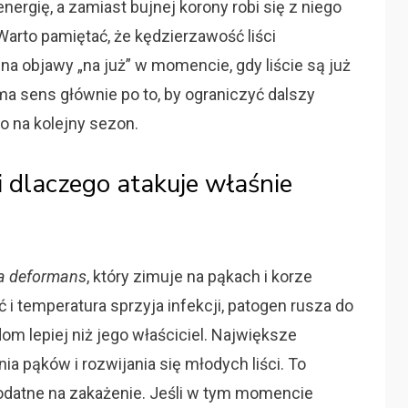
ergię, a zamiast bujnej korony robi się z niego
arto pamiętać, że kędzierzawość liści
na objawy „na już” w momencie, gdy liście są już
 sens głównie po to, by ograniczyć dalszy
o na kolejny sezon.
i dlaczego atakuje właśnie
a deformans
, który zimuje na pąkach i korze
 i temperatura sprzyja infekcji, patogen rusza do
dom lepiej niż jego właściciel. Największe
a pąków i rozwijania się młodych liści. To
podatne na zakażenie. Jeśli w tym momencie