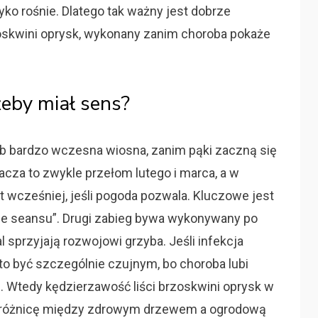
ko rośnie. Dlatego tak ważny jest dobrze
oskwini oprysk, wykonany zanim choroba pokaże
eby miał sens?
lub bardzo wczesna wiosna, zanim pąki zaczną się
acza to zwykle przełom lutego i marca, a w
 wcześniej, jeśli pogoda pozwala. Kluczowe jest
akcie seansu”. Drugi zabieg bywa wykonywany po
l sprzyjają rozwojowi grzyba. Jeśli infekcja
o być szczególnie czujnym, bo choroba lubi
. Wtedy kędzierzawość liści brzoskwini oprysk w
i różnicę między zdrowym drzewem a ogrodową