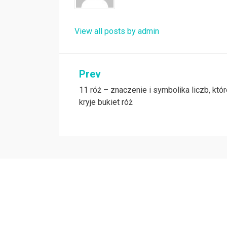
View all posts by admin
Nawigacja
Prev
11 róż – znaczenie i symbolika liczb, któ
wpisu
kryje bukiet róż