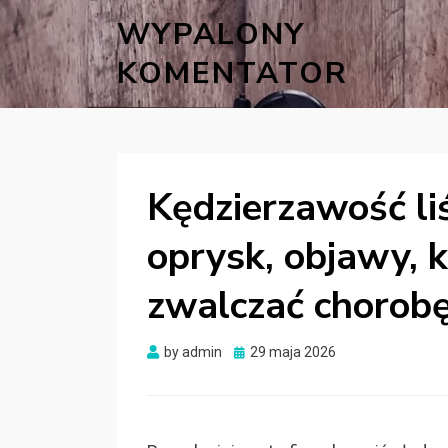
WYPALONY
KOMENTATOR
Kędzierzawość liś
oprysk, objawy, 
zwalczać chorob
Posted
by
admin
29 maja 2026
on