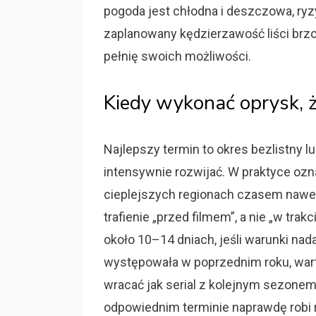
pogoda jest chłodna i deszczowa, ryzy
zaplanowany kędzierzawość liści brz
pełnię swoich możliwości.
Kiedy wykonać oprysk, ż
Najlepszy termin to okres bezlistny 
intensywnie rozwijać. W praktyce ozn
cieplejszych regionach czasem nawet
trafienie „przed filmem”, a nie „w tr
około 10–14 dniach, jeśli warunki nada
występowała w poprzednim roku, wart
wracać jak serial z kolejnym sezonem
odpowiednim terminie naprawdę rob