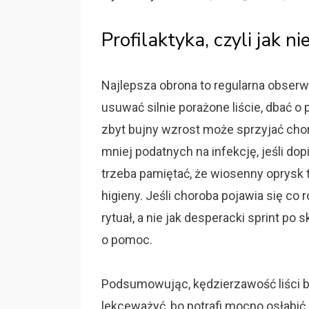
Profilaktyka, czyli jak n
Najlepsza obrona to regularna obserw
usuwać silnie porażone liście, dbać o
zbyt bujny wzrost może sprzyjać cho
mniej podatnych na infekcję, jeśli do
trzeba pamiętać, że wiosenny oprysk t
higieny. Jeśli choroba pojawia się co
rytuał, a nie jak desperacki sprint po 
o pomoc.
Podsumowując, kędzierzawość liści br
lekceważyć, bo potrafi mocno osłabi