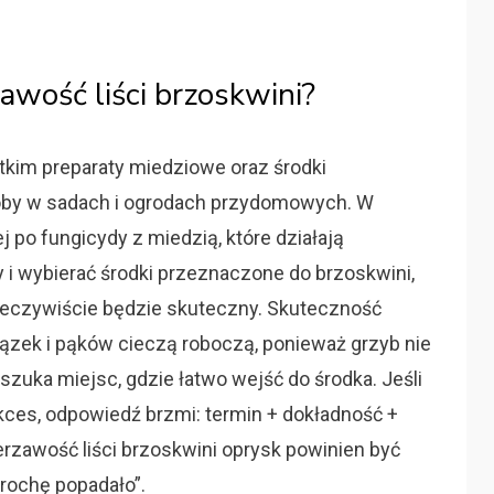
wość liści brzoskwini?
tkim preparaty miedziowe oraz środki
oby w sadach i ogrodach przydomowych. W
j po fungicydy z miedzią, które działają
 i wybierać środki przeznaczone do brzoskwini,
rzeczywiście będzie skuteczny. Skuteczność
łązek i pąków cieczą roboczą, ponieważ grzyb nie
 szuka miejsc, gdzie łatwo wejść do środka. Jeśli
ukces, odpowiedź brzmi: termin + dokładność +
erzawość liści brzoskwini oprysk powinien być
trochę popadało”.