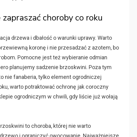
ie zapraszać choroby co roku
acja drzewa i dbałość o warunki uprawy. Warto
 przewiewną koronę i nie przesadzać z azotem, bo
robom. Pomocne jest też wybieranie odmian
piero planujemy sadzenie brzoskwini. Poza tym
o nie fanaberia, tylko element ogrodniczej
 roku, warto potraktować ochronę jak coroczny
sklepie ogrodniczym w chwili, gdy liście już wołają
zoskwini to choroba, której nie warto
ć drzewo i ograniczyć owocowanie. Najważniejsze