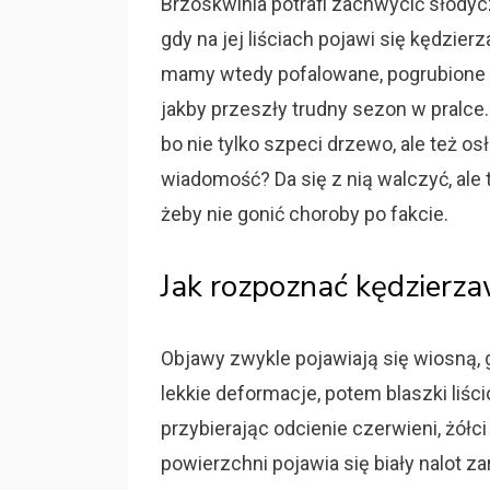
Brzoskwinia potrafi zachwycić słody
gdy na jej liściach pojawi się kędzie
mamy wtedy pofalowane, pogrubione i 
jakby przeszły trudny sezon w pralce.
bo nie tylko szpeci drzewo, ale też os
wiadomość? Da się z nią walczyć, ale 
żeby nie gonić choroby po fakcie.
Jak rozpoznać kędzierza
Objawy zwykle pojawiają się wiosną, g
lekkie deformacje, potem blaszki liści
przybierając odcienie czerwieni, żółc
powierzchni pojawia się biały nalot z