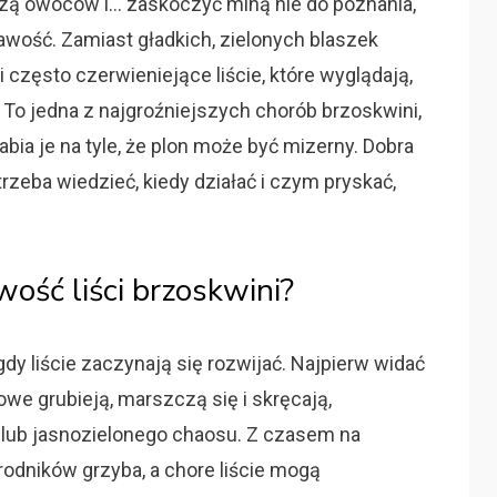
czą owoców i… zaskoczyć miną nie do poznania,
rzawość. Zamiast gładkich, zielonych blaszek
często czerwieniejące liście, które wyglądają,
 To jedna z najgroźniejszych chorób brzoskwini,
łabia je na tyle, że plon może być mizerny. Dobra
trzeba wiedzieć, kiedy działać i czym pryskać,
wość liści brzoskwini?
dy liście zaczynają się rozwijać. Najpierw widać
owe grubieją, marszczą się i skręcają,
i lub jasnozielonego chaosu. Z czasem na
arodników grzyba, a chore liście mogą