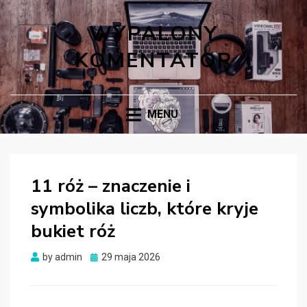
WYPALONY
KOMENTATOR
MENU
11 róż – znaczenie i
symbolika liczb, które kryje
bukiet róż
Posted
by
admin
29 maja 2026
on