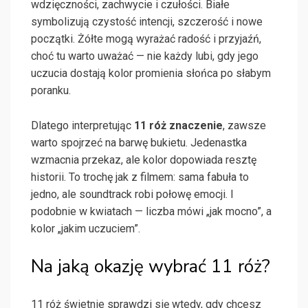
wdzięczności, zachwycie i czułości. Białe
symbolizują czystość intencji, szczerość i nowe
początki. Żółte mogą wyrażać radość i przyjaźń,
choć tu warto uważać — nie każdy lubi, gdy jego
uczucia dostają kolor promienia słońca po słabym
poranku.
Dlatego interpretując
11 róż znaczenie
, zawsze
warto spojrzeć na barwę bukietu. Jedenastka
wzmacnia przekaz, ale kolor dopowiada resztę
historii. To trochę jak z filmem: sama fabuła to
jedno, ale soundtrack robi połowę emocji. I
podobnie w kwiatach — liczba mówi „jak mocno”, a
kolor „jakim uczuciem”.
Na jaką okazję wybrać 11 róż?
11 róż świetnie sprawdzi się wtedy, gdy chcesz