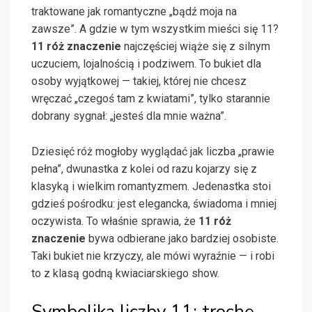
traktowane jak romantyczne „bądź moja na
zawsze”. A gdzie w tym wszystkim mieści się 11?
11 róż znaczenie
najczęściej wiąże się z silnym
uczuciem, lojalnością i podziwem. To bukiet dla
osoby wyjątkowej — takiej, której nie chcesz
wręczać „czegoś tam z kwiatami”, tylko starannie
dobrany sygnał: „jesteś dla mnie ważna”.
Dziesięć róż mogłoby wyglądać jak liczba „prawie
pełna”, dwunastka z kolei od razu kojarzy się z
klasyką i wielkim romantyzmem. Jedenastka stoi
gdzieś pośrodku: jest elegancka, świadoma i mniej
oczywista. To właśnie sprawia, że
11 róż
znaczenie
bywa odbierane jako bardziej osobiste.
Taki bukiet nie krzyczy, ale mówi wyraźnie — i robi
to z klasą godną kwiaciarskiego show.
Symbolika liczby 11: trochę