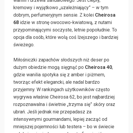
wanilii i drzewa sandałowego. Jest ciepły,
kremowy i wyjątkowo „uzależniający” – w tym
dobrym, perfumeryjnym sensie. Z kolei
Cheirosa
68
idzie w stronę owocowo-kwiatową, z nutami
przypominającymi soczyste, letnie popołudnie. To
opcja dla osób, które wolą coś lżejszego i bardziej
świeżego.
Miłośniczki zapachów słodszych niż deser po
dużym obiedzie mogą sięgnąć po
Cheirosa 40
,
gdzie wanilia spotyka się z amber i piżmem,
tworząc efekt elegancki, ale nadal bardzo
przyjemny. W rankingach użytkowników często
wygrywa właśnie Cheirosa 62, bo jest najbardziej
rozpoznawalna i świetnie „trzyma się” skóry oraz
ubrań. Jeśli jednak nie przepadasz za
intensywnymi gourmandami, lepiej zacząć od
mniejszej pojemności lub testera – bo w świecie