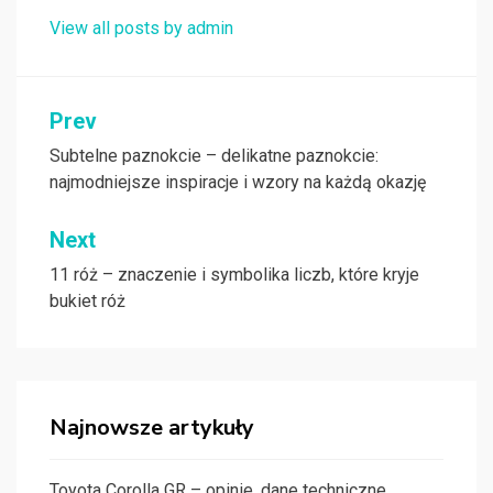
View all posts by admin
Nawigacja
Prev
wpisu
Subtelne paznokcie – delikatne paznokcie:
najmodniejsze inspiracje i wzory na każdą okazję
Next
11 róż – znaczenie i symbolika liczb, które kryje
bukiet róż
Najnowsze artykuły
Toyota Corolla GR – opinie, dane techniczne,