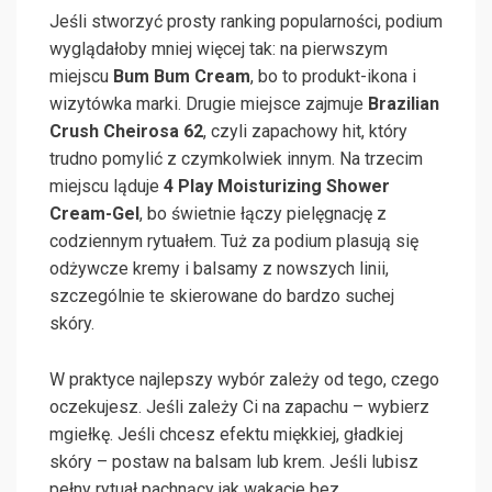
Jeśli stworzyć prosty ranking popularności, podium
wyglądałoby mniej więcej tak: na pierwszym
miejscu
Bum Bum Cream
, bo to produkt-ikona i
wizytówka marki. Drugie miejsce zajmuje
Brazilian
Crush Cheirosa 62
, czyli zapachowy hit, który
trudno pomylić z czymkolwiek innym. Na trzecim
miejscu ląduje
4 Play Moisturizing Shower
Cream-Gel
, bo świetnie łączy pielęgnację z
codziennym rytuałem. Tuż za podium plasują się
odżywcze kremy i balsamy z nowszych linii,
szczególnie te skierowane do bardzo suchej
skóry.
W praktyce najlepszy wybór zależy od tego, czego
oczekujesz. Jeśli zależy Ci na zapachu – wybierz
mgiełkę. Jeśli chcesz efektu miękkiej, gładkiej
skóry – postaw na balsam lub krem. Jeśli lubisz
pełny rytuał pachnący jak wakacje bez