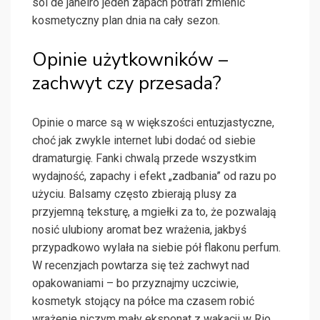
sol de janeiro jeden zapach potrafi zmienić
kosmetyczny plan dnia na cały sezon.
Opinie użytkowników –
zachwyt czy przesada?
Opinie o marce są w większości entuzjastyczne,
choć jak zwykle internet lubi dodać od siebie
dramaturgię. Fanki chwalą przede wszystkim
wydajność, zapachy i efekt „zadbania” od razu po
użyciu. Balsamy często zbierają plusy za
przyjemną teksturę, a mgiełki za to, że pozwalają
nosić ulubiony aromat bez wrażenia, jakbyś
przypadkowo wylała na siebie pół flakonu perfum.
W recenzjach powtarza się też zachwyt nad
opakowaniami – bo przyznajmy uczciwie,
kosmetyk stojący na półce ma czasem robić
wrażenie niczym mały eksponat z wakacji w Rio.