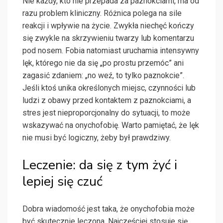
Nie każdy, kto nie przepada za paznokciami, ma od
razu problem kliniczny. Różnica polega na sile
reakcji i wpływie na życie. Zwykła niechęć kończy
się zwykle na skrzywieniu twarzy lub komentarzu
pod nosem. Fobia natomiast uruchamia intensywny
lęk, którego nie da się „po prostu przemóc” ani
zagasić zdaniem: „no weź, to tylko paznokcie”.
Jeśli ktoś unika określonych miejsc, czynności lub
ludzi z obawy przed kontaktem z paznokciami, a
stres jest nieproporcjonalny do sytuacji, to może
wskazywać na onychofobię. Warto pamiętać, że lęk
nie musi być logiczny, żeby był prawdziwy.
Leczenie: da się z tym żyć i
lepiej się czuć
Dobra wiadomość jest taka, że onychofobia może
być skutecznie leczona. Najczęściej stosuje się