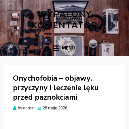
WYPALONY
KOMENTATOR
MENU
Onychofobia – objawy,
przyczyny i leczenie lęku
przed paznokciami
Posted
by
admin
28 maja 2026
on