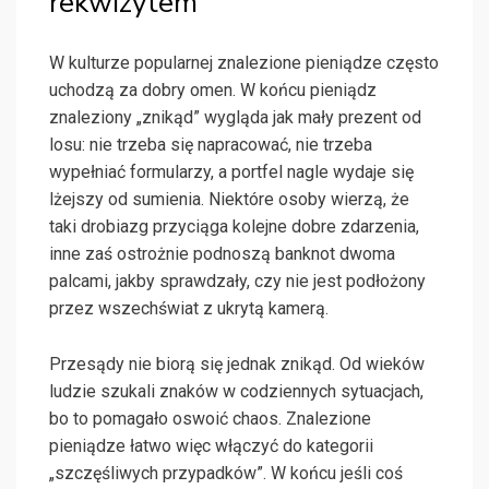
rekwizytem
W kulturze popularnej znalezione pieniądze często
uchodzą za dobry omen. W końcu pieniądz
znaleziony „znikąd” wygląda jak mały prezent od
losu: nie trzeba się napracować, nie trzeba
wypełniać formularzy, a portfel nagle wydaje się
lżejszy od sumienia. Niektóre osoby wierzą, że
taki drobiazg przyciąga kolejne dobre zdarzenia,
inne zaś ostrożnie podnoszą banknot dwoma
palcami, jakby sprawdzały, czy nie jest podłożony
przez wszechświat z ukrytą kamerą.
Przesądy nie biorą się jednak znikąd. Od wieków
ludzie szukali znaków w codziennych sytuacjach,
bo to pomagało oswoić chaos. Znalezione
pieniądze łatwo więc włączyć do kategorii
„szczęśliwych przypadków”. W końcu jeśli coś