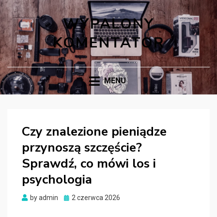
WYPALONY
KOMENTATOR
MENU
Czy znalezione pieniądze
przynoszą szczęście?
Sprawdź, co mówi los i
psychologia
Posted
by
admin
2 czerwca 2026
on