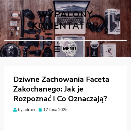
WYPALONY
KOMENTATOR
MENU
Dziwne Zachowania Faceta
Zakochanego: Jak je
Rozpoznać i Co Oznaczają?
Posted
by
admin
12 lipca 2025
on