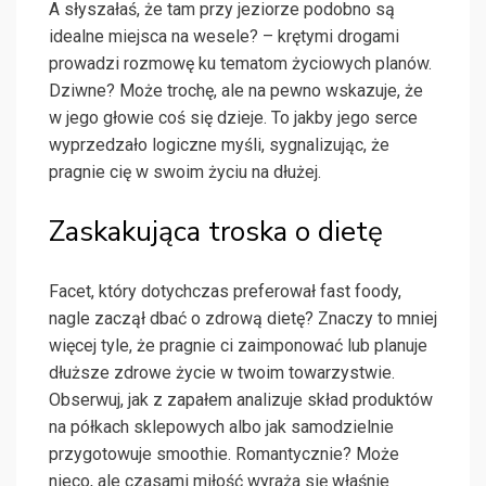
A słyszałaś, że tam przy jeziorze podobno są
idealne miejsca na wesele? – krętymi drogami
prowadzi rozmowę ku tematom życiowych planów.
Dziwne? Może trochę, ale na pewno wskazuje, że
w jego głowie coś się dzieje. To jakby jego serce
wyprzedzało logiczne myśli, sygnalizując, że
pragnie cię w swoim życiu na dłużej.
Zaskakująca troska o dietę
Facet, który dotychczas preferował fast foody,
nagle zaczął dbać o zdrową dietę? Znaczy to mniej
więcej tyle, że pragnie ci zaimponować lub planuje
dłuższe zdrowe życie w twoim towarzystwie.
Obserwuj, jak z zapałem analizuje skład produktów
na półkach sklepowych albo jak samodzielnie
przygotowuje smoothie. Romantycznie? Może
nieco, ale czasami miłość wyraża się właśnie