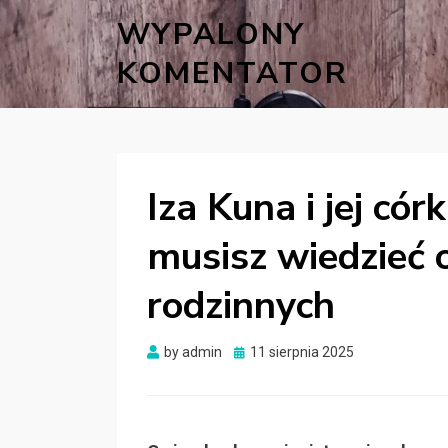
WYPALONY
KOMENTATOR
Iza Kuna i jej cór
musisz wiedzieć o
rodzinnych
Posted
by
admin
11 sierpnia 2025
on