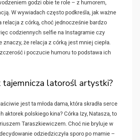
owodzeniem godzi obie te role – z humorem,
ncją. W wywiadach często podkreśla, jak ważne
za relacja z córką, choć jednocześnie bardzo
więc codziennych selfie na Instagramie czy
znaczy, że relacja z córką jest mniej ciepła.
zczerość i poczucie humoru to podstawa ich
 tajemnicza latorośl artystki?
łaściwie jest ta młoda dama, która skradła serce
 aktorek polskiego kina? Córka Izy, Natasza, to
riuszem Taraszkiewiczem. Choć nie bryluje w
 zdecydowanie odziedziczyła sporo po mamie –