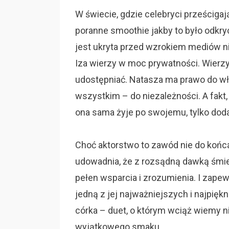
W świecie, gdzie celebryci prześcigaj
poranne smoothie jakby to było odkryc
jest ukryta przed wzrokiem mediów nie
Iza wierzy w moc prywatności. Wierz
udostępniać. Natasza ma prawo do wł
wszystkim – do niezależności. A fakt
ona sama żyje po swojemu, tylko doda
Choć aktorstwo to zawód nie do końc
udowadnia, że z rozsądną dawką śmie
pełen wsparcia i zrozumienia. I zapew
jedną z jej najważniejszych i najpiękn
córka – duet, o którym wciąż wiemy nie
wyjątkowego smaku.