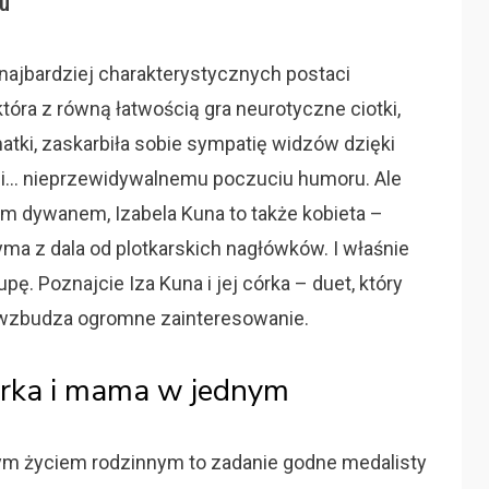
mu
z najbardziej charakterystycznych postaci
która z równą łatwością gra neurotyczne ciotki,
tki, zaskarbiła sobie sympatię widzów dzięki
e i… nieprzewidywalnemu poczuciu humoru. Ale
m dywanem, Izabela Kuna to także kobieta –
yma z dala od plotkarskich nagłówków. I właśnie
pę. Poznajcie Iza Kuna i jej córka – duet, który
, wzbudza ogromne zainteresowanie.
orka i mama w jednym
lnym życiem rodzinnym to zadanie godne medalisty