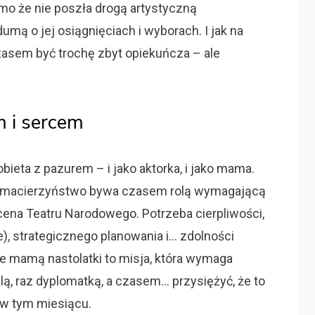
imo że nie poszła drogą artystyczną
umą o jej osiągnięciach i wyborach. I jak na
czasem być trochę zbyt opiekuńcza – ale
 i sercem
bieta z pazurem – i jako aktorka, i jako mama.
, macierzyństwo bywa czasem rolą wymagającą
cena Teatru Narodowego. Potrzeba cierpliwości,
ie), strategicznego planowania i… zdolności
e mamą nastolatki to misja, która wymaga
lą, raz dyplomatką, a czasem… przysiężyć, że to
y w tym miesiącu.