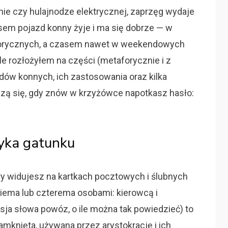
ie czy hulajnodze elektrycznej, zaprzęg wydaje
em pojazd konny żyje i ma się dobrze — w
storycznych, a czasem nawet w weekendowych
le rozłożyłem na części (metaforycznie i z
dów konnych, ich zastosowania oraz kilka
dzą się, gdy znów w krzyżówce napotkasz hasło:
yka gatunku
tóry widujesz na kartkach pocztowych i ślubnych
wiema lub czterema osobami: kierowcą i
ja słowa powóz, o ile można tak powiedzieć) to
amknięta, używana przez arystokrację i ich