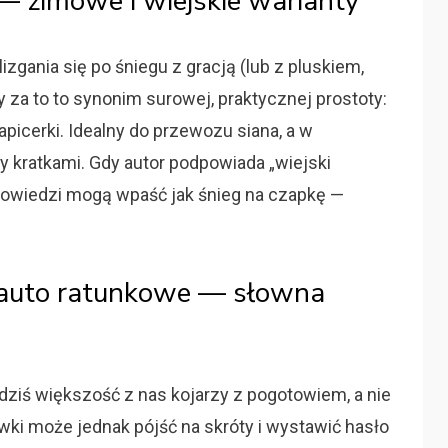
 — zimowe i wiejskie warianty
zgania się po śniegu z gracją (lub z pluskiem,
y za to to synonim surowej, praktycznej prostoty:
apicerki. Idealny do przewozu siana, a w
 kratkami. Gdy autor podpowiada „wiejski
dpowiedzi mogą wpaść jak śnieg na czapkę —
. auto ratunkowe — słowna
 dziś większość z nas kojarzy z pogotowiem, a nie
ki może jednak pójść na skróty i wystawić hasło