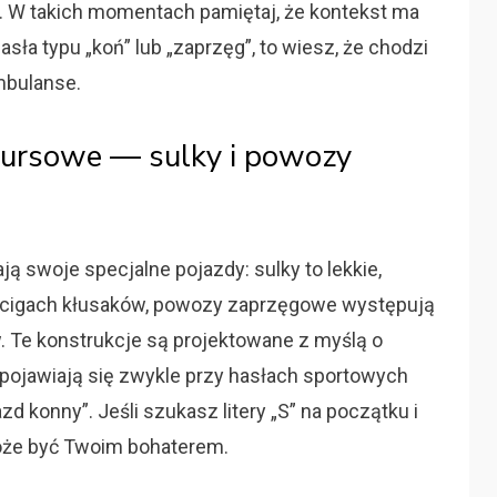
lat. W takich momentach pamiętaj, że kontekst ma
asła typu „koń” lub „zaprzęg”, to wiesz, że chodzi
ambulanse.
kursowe — sulky i powozy
ą swoje specjalne pojazdy: sulky to lekkie,
igach kłusaków, powozy zaprzęgowe występują
. Te konstrukcje są projektowane z myślą o
 pojawiają się zwykle przy hasłach sportowych
d konny”. Jeśli szukasz litery „S” na początku i
oże być Twoim bohaterem.