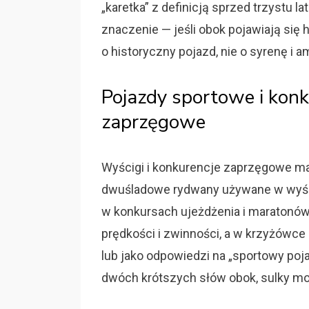
„karetka” z definicją sprzed trzystu 
znaczenie — jeśli obok pojawiają się h
o historyczny pojazd, nie o syrenę i 
Pojazdy sportowe i kon
zaprzęgowe
Wyścigi i konkurencje zaprzęgowe maj
dwuśladowe rydwany używane w wyśc
w konkursach ujeżdżenia i maratonów
prędkości i zwinności, a w krzyżówce
lub jako odpowiedzi na „sportowy pojaz
dwóch krótszych słów obok, sulky m