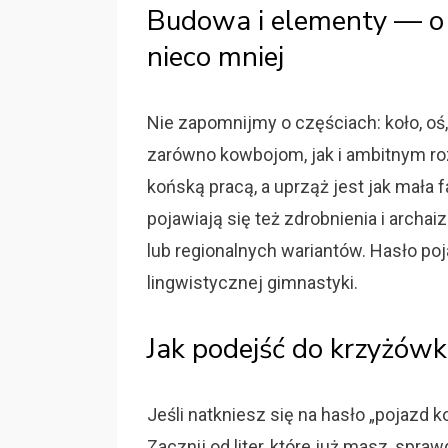
Budowa i elementy — o k
nieco mniej
Nie zapomnijmy o częściach: koło, oś
zarówno kowbojom, jak i ambitnym ro
końską pracą, a uprząż jest jak mała 
pojawiają się też zdrobnienia i archaiz
lub regionalnych wariantów. Hasło p
lingwistycznej gimnastyki.
Jak podejść do krzyżówki
Jeśli natkniesz się na hasło „pojazd k
Zacznij od liter, które już masz, spraw