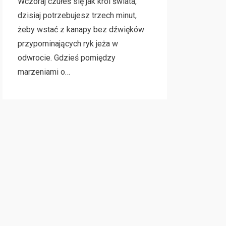
Wczoraj czułeś się jak król świata,
dzisiaj potrzebujesz trzech minut,
żeby wstać z kanapy bez dźwięków
przypominających ryk jeża w
odwrocie. Gdzieś pomiędzy
marzeniami o…