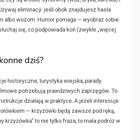
żywaj eliminacji: jeśli obok znajdujesz hasła
 sanom albo wozom. Humor pomaga — wyobraź sobie
łuchaj się, co podpowiada koń (zwykle „więcej
konne dziś?
e historyczne, turystyka wiejska, parady
 filmowe potrzebują prawdziwych zaprzęgów. To
nstrukcje działają w praktyce. A jeżeli interesuje
i ołówkiem — krzyżówki będą zawsze pod ręką,
 krzyżówka” to nie tylko fraza, to mała podróż w