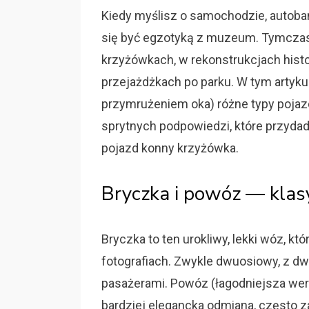
Kiedy myślisz o samochodzie, autoban
się być egzotyką z muzeum. Tymczas
krzyżówkach, w rekonstrukcjach hi
przejażdżkach po parku. W tym artyku
przymrużeniem oka) różne typy pojaz
sprytnych podpowiedzi, które przyda
pojazd konny krzyżówka.
Bryczka i powóz — klas
Bryczka to ten urokliwy, lekki wóz, k
fotografiach. Zwykle dwuosiowy, z d
pasażerami. Powóz (łagodniejsza wers
bardziej elegancka odmiana, często z