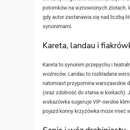
potomków na wznowionych zlotach. W
gdy autor zastanawia się nad liczbą l
synonimami.
Kareta, landau i fiakrów
Kareta to synonim przepychu i teatra
woźniców. Landau to rozkładana wersj
natomiast przypomina warszawskie d
(oraz zdolność do stania w korkach). J
wskazówka sugeruje VIP-owskie klimat
pojazd konny krzyżówka może mieć wi