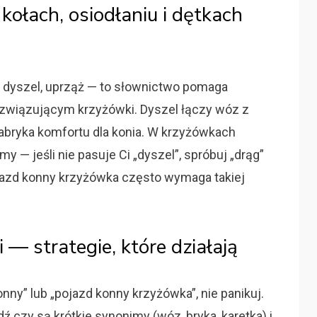
ołach, osiodłaniu i dętkach
, dyszel, uprząż — to słownictwo pomaga
związującym krzyżówki. Dyszel łączy wóz z
fabryka komfortu dla konia. W krzyżówkach
my — jeśli nie pasuje Ci „dyszel”, spróbuj „drąg”
ojazd konny krzyżówka często wymaga takiej
 — strategie, które działają
onny” lub „pojazd konny krzyżówka”, nie panikuj.
dź czy są krótkie synonimy (wóz, bryka, karetka) i