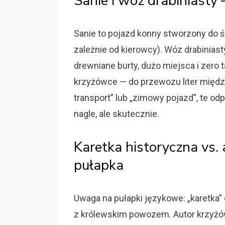
Sanie i wóz drabiniasty
Sanie to pojazd konny stworzony do śli
zależnie od kierowcy). Wóz drabiniast
drewniane burty, dużo miejsca i zero t
krzyżówce — do przewozu liter między
transport” lub „zimowy pojazd”, te o
nagle, ale skutecznie.
Karetka historyczna vs
pułapka
Uwaga na pułapki językowe: „karetka”
z królewskim powozem. Autor krzyżów