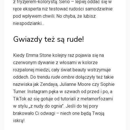
z fryzjerem-kolorystą. Serio – lepiej oddać się w
ręce eksperta niż testować rudości samodzielnie
pod wpływem chwili. No chyba, że lubisz
niespodzianki…
Gwiazdy też są rude!
Kiedy Emma Stone kolejny raz pojawia się na
czerwonym dywanie z włosami w kolorze
rozpalonej miedzi, cały świat beauty wstrzymuje
oddech. Do trendu
rude ombre
dołączyły też takie
nazwiska jak Zendaya, Julianne Moore czy Sophie
Turner. Instagram pęka w szwach od przed i po, a
TikTok aż się gotuje od tutoriali z metamorfozami
w stylu „z nudy do ognia”. Jeśli do tej pory
brakowało Ci odwagi – niech one będą Twoją
iskrą!