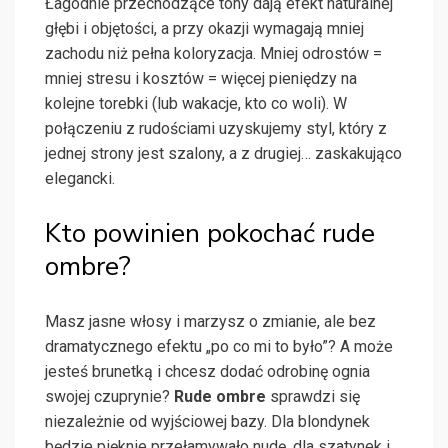
Łagodnie przechodzące tony dają efekt naturalnej
głębi i objętości, a przy okazji wymagają mniej
zachodu niż pełna koloryzacja. Mniej odrostów =
mniej stresu i kosztów = więcej pieniędzy na
kolejne torebki (lub wakacje, kto co woli). W
połączeniu z rudościami uzyskujemy styl, który z
jednej strony jest szalony, a z drugiej… zaskakująco
elegancki.
Kto powinien pokochać rude
ombre?
Masz jasne włosy i marzysz o zmianie, ale bez
dramatycznego efektu „po co mi to było”? A może
jesteś brunetką i chcesz dodać odrobinę ognia
swojej czuprynie?
Rude ombre
sprawdzi się
niezależnie od wyjściowej bazy. Dla blondynek
będzie pięknie przełamywało nudę, dla szatynek i