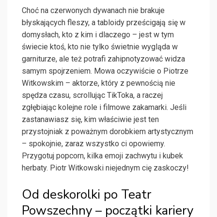
Choć na czerwonych dywanach nie brakuje
błyskających fleszy, a tabloidy prześcigają się w
domysłach, kto z kim i dlaczego – jest w tym
świecie ktoś, kto nie tylko świetnie wygląda w
garniturze, ale też potrafi zahipnotyzować widza
samym spojrzeniem. Mowa oczywiście o Piotrze
Witkowskim – aktorze, który z pewnością nie
spędza czasu, scrollując TikToka, a raczej
zgłębiając kolejne role i filmowe zakamarki. Jeśli
zastanawiasz się, kim właściwie jest ten
przystojniak z poważnym dorobkiem artystycznym
– spokojnie, zaraz wszystko ci opowiemy.
Przygotuj popcorn, kilka emoji zachwytu i kubek
herbaty. Piotr Witkowski niejednym cię zaskoczy!
Od deskorolki po Teatr
Powszechny – początki kariery