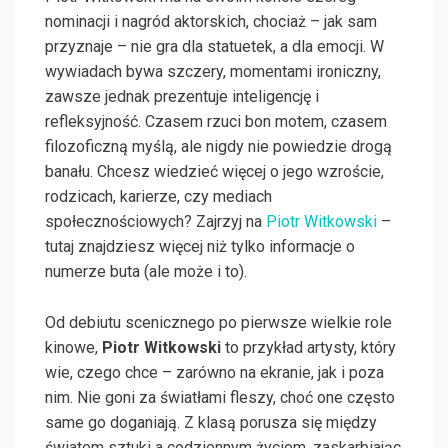
nominacji i nagród aktorskich, chociaż – jak sam
przyznaje – nie gra dla statuetek, a dla emocji. W
wywiadach bywa szczery, momentami ironiczny,
zawsze jednak prezentuje inteligencję i
refleksyjność. Czasem rzuci bon motem, czasem
filozoficzną myślą, ale nigdy nie powiedzie drogą
banału. Chcesz wiedzieć więcej o jego wzroście,
rodzicach, karierze, czy mediach
społecznościowych? Zajrzyj na
Piotr Witkowski
–
tutaj znajdziesz więcej niż tylko informacje o
numerze buta (ale może i to).
Od debiutu scenicznego po pierwsze wielkie role
kinowe,
Piotr Witkowski
to przykład artysty, który
wie, czego chce – zarówno na ekranie, jak i poza
nim. Nie goni za światłami fleszy, choć one często
same go doganiają. Z klasą porusza się między
światem sztuki a codziennym życiem, zaskarbiając