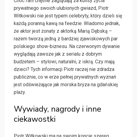
Choć fani chętnie zaglądają za kulisy życia
prywatnego swoich ulubionych gwiazd, Piotr
Witkowski nie jest typem celebryty, który dzieli się
każdą poranną kawą na feedzie. Wiadomo jednak,
że aktor jest żonaty z aktorką Marią Dębską –
razem tworzą jedną z bardziej zjawiskowych par
polskiego show-biznesu. Na czerwonym dywanie
wyglądają zawsze jak z serialu z dobrym
budżetem – stylowi, naturalni, z iskrą. Czy mają
dzieci? Tych informacji Piotr raczej nie zdradza
publicznie, co w erze pełnej prywatnych wyznań
jest odświeżające jak morska bryza na gdańskiej
plaży.
Wywiady, nagrody i inne
ciekawostki
Piotr Witkowski ma na swoim koncie szereg