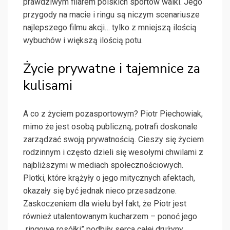
prawdziwym filarem polskich sportów walki. Jego
przygody na macie i ringu są niczym scenariusze
najlepszego filmu akcji… tylko z mniejszą ilością
wybuchów i większą ilością potu.
Życie prywatne i tajemnice za
kulisami
A co z życiem pozasportowym? Piotr Piechowiak,
mimo że jest osobą publiczną, potrafi doskonale
zarządzać swoją prywatnością. Cieszy się życiem
rodzinnym i często dzieli się wesołymi chwilami z
najbliższymi w mediach społecznościowych.
Plotki, które krążyły o jego mitycznych afektach,
okazały się być jednak nieco przesadzone.
Zaskoczeniem dla wielu był fakt, że Piotr jest
również utalentowanym kucharzem – ponoć jego
„ringowe rosółki” podbiły serca całej drużyny.