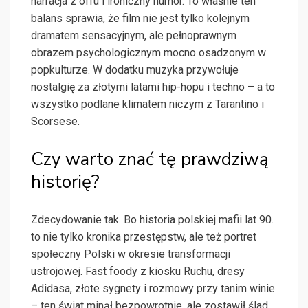
narracja z offu i ironiczny humor. To właśnie ten
balans sprawia, że film nie jest tylko kolejnym
dramatem sensacyjnym, ale pełnoprawnym
obrazem psychologicznym mocno osadzonym w
popkulturze. W dodatku muzyka przywołuje
nostalgię za złotymi latami hip-hopu i techno – a to
wszystko podlane klimatem niczym z Tarantino i
Scorsese.
Czy warto znać tę prawdziwą
historię?
Zdecydowanie tak. Bo historia polskiej mafii lat 90.
to nie tylko kronika przestępstw, ale też portret
społeczny Polski w okresie transformacji
ustrojowej. Fast foody z kiosku Ruchu, dresy
Adidasa, złote sygnety i rozmowy przy tanim winie
– ten świat minął bezpowrotnie, ale zostawił ślad