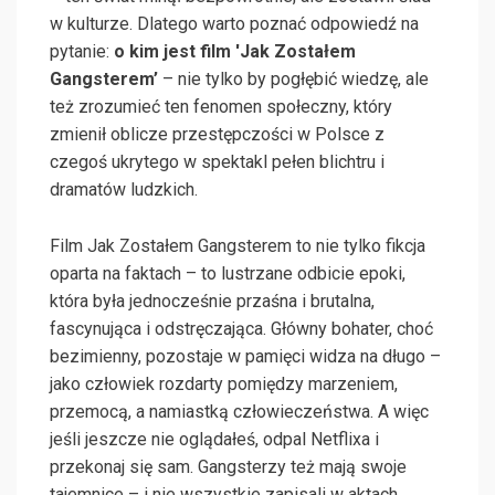
w kulturze. Dlatego warto poznać odpowiedź na
pytanie:
o kim jest film 'Jak Zostałem
Gangsterem’
– nie tylko by pogłębić wiedzę, ale
też zrozumieć ten fenomen społeczny, który
zmienił oblicze przestępczości w Polsce z
czegoś ukrytego w spektakl pełen blichtru i
dramatów ludzkich.
Film Jak Zostałem Gangsterem to nie tylko fikcja
oparta na faktach – to lustrzane odbicie epoki,
która była jednocześnie przaśna i brutalna,
fascynująca i odstręczająca. Główny bohater, choć
bezimienny, pozostaje w pamięci widza na długo –
jako człowiek rozdarty pomiędzy marzeniem,
przemocą, a namiastką człowieczeństwa. A więc
jeśli jeszcze nie oglądałeś, odpal Netflixa i
przekonaj się sam. Gangsterzy też mają swoje
tajemnice – i nie wszystkie zapisali w aktach