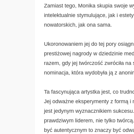
Zamiast tego, Monika skupia swoje wys
intelektualnie stymulujące, jak i este
nowatorskich, jak ona sama.
Ukoronowaniem jej do tej pory osiągni
prestiżowej nagrody w dziedzinie me
razem, gdy jej twórczość zwróciła na 
nominacja, która wydobyła ją z anonim
Ta fascynująca artystka jest, co trudn
Jej odważne eksperymenty z formą i 
jest jedynym wyznacznikiem sukcesu.
prawdziwym liderem, nie tylko twórcą.
być autentycznym to znaczy być odw