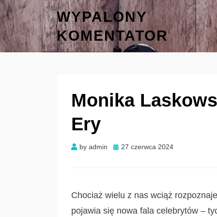
WYPALONY
KOMENTATOR
Monika Laskows
Ery
Posted
by
admin
27 czerwca 2024
on
Chociaż wielu z nas wciąż rozpoznaje 
pojawia się nowa fala celebrytów – t