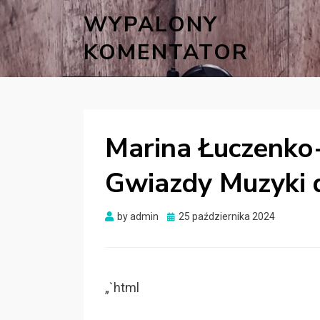
WYPALONY
KOMENTATOR
Marina Łuczenko
Gwiazdy Muzyki d
Posted
by
admin
25 października 2024
on
„`html