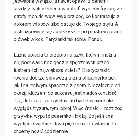
jedwabne wstążki, a nawet opaski z perłami –
każdy z tych elementów potrafi wynieść fryzurę ze
strefy meh do wow. Wybierz coś, co kontrastuje z
kolorem włosów albo pasuje do Twojego stylu. A
jeśli naprawdę się spieszysz – po prostu wepchnij
ołówek w kok. Paryżanki tak robią. Ponoć.
Luźne upięcia to przepis na szyk, którym można
się pochwalić bez godzin spędzonych przed
lustrem. Ich największa zaleta? Elastyczność –
równie dobrze sprawdzą się na oficjalnej kolacji,
jak i na leniwym spacerze z psem. Niezależnie od
okazji, kluczem do sukcesu jest niedoskonałość.
Tak, dobrze przeczytałaś. Im bardziej niedbale
wygląda fryzura, tym lepiej. Więc śmiało – roztrzep
grzywkę, wypuść pasemko i króluj. Bo jeśli coś
wygląda świetnie i trwa pięć minut, to właśnie to
chcemy nosić codziennie.