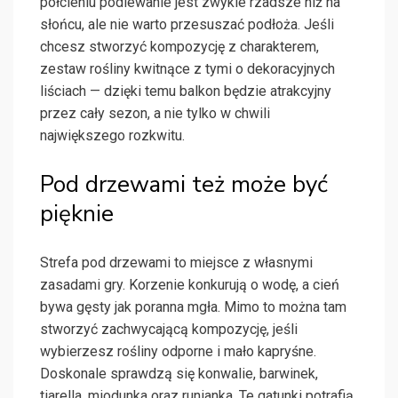
półcieniu podlewanie jest zwykle rzadsze niż na
słońcu, ale nie warto przesuszać podłoża. Jeśli
chcesz stworzyć kompozycję z charakterem,
zestaw rośliny kwitnące z tymi o dekoracyjnych
liściach — dzięki temu balkon będzie atrakcyjny
przez cały sezon, a nie tylko w chwili
największego rozkwitu.
Pod drzewami też może być
pięknie
Strefa pod drzewami to miejsce z własnymi
zasadami gry. Korzenie konkurują o wodę, a cień
bywa gęsty jak poranna mgła. Mimo to można tam
stworzyć zachwycającą kompozycję, jeśli
wybierzesz rośliny odporne i mało kapryśne.
Doskonale sprawdzą się konwalie, barwinek,
tiarella, miodunka oraz runianka. Te gatunki potrafią