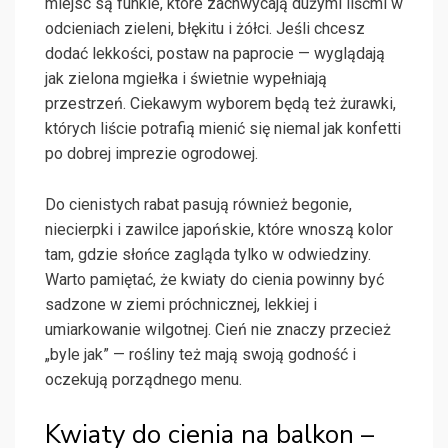
miejsc są funkie, które zachwycają dużymi liśćmi w
odcieniach zieleni, błękitu i żółci. Jeśli chcesz
dodać lekkości, postaw na paprocie — wyglądają
jak zielona mgiełka i świetnie wypełniają
przestrzeń. Ciekawym wyborem będą też żurawki,
których liście potrafią mienić się niemal jak konfetti
po dobrej imprezie ogrodowej.
Do cienistych rabat pasują również begonie,
niecierpki i zawilce japońskie, które wnoszą kolor
tam, gdzie słońce zagląda tylko w odwiedziny.
Warto pamiętać, że kwiaty do cienia powinny być
sadzone w ziemi próchnicznej, lekkiej i
umiarkowanie wilgotnej. Cień nie znaczy przecież
„byle jak” — rośliny też mają swoją godność i
oczekują porządnego menu.
Kwiaty do cienia na balkon –