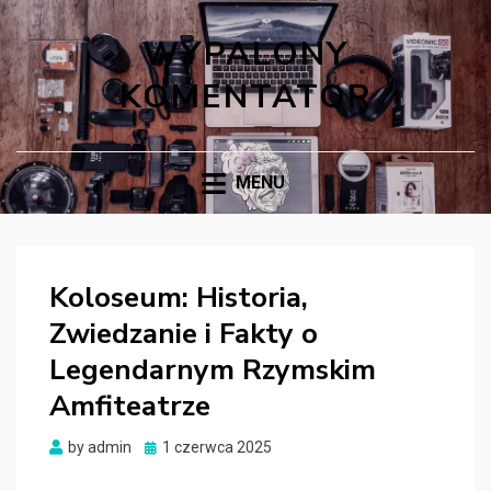
WYPALONY
KOMENTATOR
MENU
Koloseum: Historia,
Zwiedzanie i Fakty o
Legendarnym Rzymskim
Amfiteatrze
Posted
by
admin
1 czerwca 2025
on