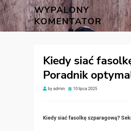
WYPALONY
KOMENTATOR
Kiedy siać fasol
Poradnik optyma
Posted
by
admin
10 lipca 2025
on
Kiedy siać fasolkę szparagową? Sek