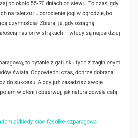
j po około 55-70 dniach od siewu. To czas, gdy
 na talerzu i… odrobienie jogi w ogrodzie, bo
ącą czynnością! Zbieraj je, gdy osiągną
ałością nasion w strąkach – wtedy są najbardziej
aragową, to pytanie z gatunku tych z zaginionym
dów świata. Odpowiedni czas, dobrze dobrana
lucz do sukcesu. A gdy już zasadzisz swoje
pojem w dłoni i obserwuj, jak natura odwala całą
ndom.pl/kiedy-siac-fasolke-szparagowa-