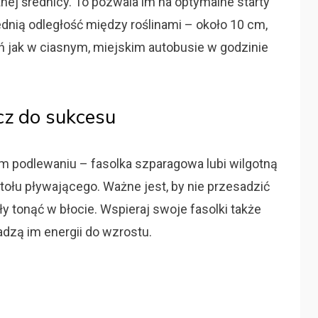
nej średnicy. To pozwala im na optymalne starty
dnią odległość między roślinami – około 10 cm,
ń jak w ciasnym, miejskim autobusie w godzinie
cz do sukcesu
m podlewaniu – fasolka szparagowa lubi wilgotną
tołu pływającego. Ważne jest, by nie przesadzić
ły tonąć w błocie. Wspieraj swoje fasolki także
adzą im energii do wzrostu.