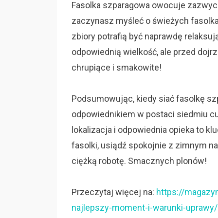
Fasolka szparagowa owocuje zazwycza
zaczynasz myśleć o świeżych fasolkach
zbiory potrafią być naprawdę relaksuj
odpowiednią wielkość, ale przed dojrz
chrupiące i smakowite!
Podsumowując, kiedy siać fasolkę szp
odpowiednikiem w postaci siedmiu cu
lokalizacja i odpowiednia opieka to k
fasolki, usiądź spokojnie z zimnym na
ciężką robotę. Smacznych plonów!
Przeczytaj więcej na:
https://magazy
najlepszy-moment-i-warunki-uprawy/