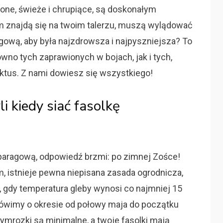
ielone, świeże i chrupiące, są doskonałym
im znajdą się na twoim talerzu, muszą wylądować
agową, aby była najzdrowsza i najpyszniejsza? To
ówno tych zaprawionych w bojach, jak i tych,
aktus. Z nami dowiesz się wszystkiego!
li kiedy siać fasolkę
szparagową, odpowiedź brzmi: po zimnej Zośce!
, istnieje pewna niepisana zasada ogrodnicza,
ie, gdy temperatura gleby wynosi co najmniej 15
 mówimy o okresie od połowy maja do początku
mrozki są minimalne, a twoje fasolki mają