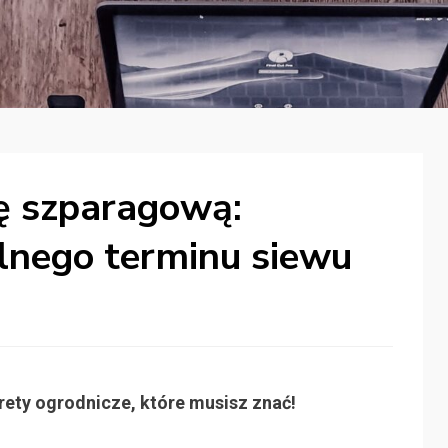
kę szparagową:
lnego terminu siewu
rety ogrodnicze, które musisz znać!