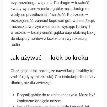
czy mozolnego wiązania. Po drugie — trwałość:
kwiaty wpinane w mokrą gąbkę mają dostęp do
wody, co przedłuża ich świeżość. Po trzecie —
oszczędność: zamiast kupować gotowe aranżacje,
możesz stworzyć własne, nie wydając fortuny. I
wreszcie — kreatywność: gąbka daje stabilną bazę
do eksperymentów z kształtem i wysokością
roślin.
Jak używać — krok po kroku
Obsługa jest tak prosta, że nawet kot potrafiłby to
zrobić (gdyby miał kciuki). Oto instrukcja dla ludzi z
dłońmi, nie dla zwierząt:
Przytnij gąbkę do rozmiaru naczynia. Może być
konieczne docięcie nożem.
Umieść gąbkę w misce z wodą i pozwól jej