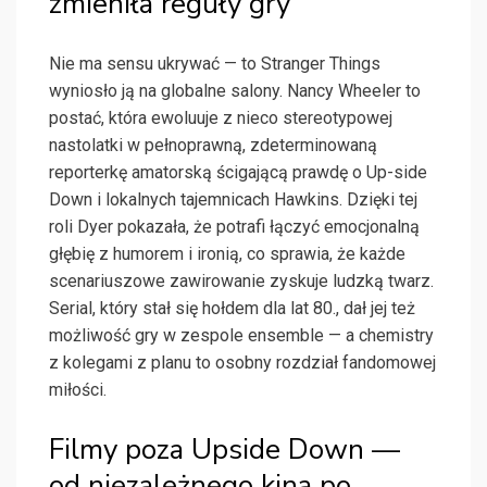
zmieniła reguły gry
Nie ma sensu ukrywać — to Stranger Things
wyniosło ją na globalne salony. Nancy Wheeler to
postać, która ewoluuje z nieco stereotypowej
nastolatki w pełnoprawną, zdeterminowaną
reporterkę amatorską ścigającą prawdę o Up-side
Down i lokalnych tajemnicach Hawkins. Dzięki tej
roli Dyer pokazała, że potrafi łączyć emocjonalną
głębię z humorem i ironią, co sprawia, że każde
scenariuszowe zawirowanie zyskuje ludzką twarz.
Serial, który stał się hołdem dla lat 80., dał jej też
możliwość gry w zespole ensemble — a chemistry
z kolegami z planu to osobny rozdział fandomowej
miłości.
Filmy poza Upside Down —
od niezależnego kina po