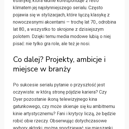
estetykę, która ładnie koresponduje z retro
klimatem jej najsłynniejszego serialu. Często
pojawia się w stylizacjach, które łączą klasykę z
nowoczesnymi akcentami — trochę lat 70., odrobina
lat 80., a wszystko to skrojone z dzisiejszym
polotem. Dzięki temu media modowe lubią o niej
pisać: nie tylko gra role, ale też je nosi.
Co dalej? Projekty, ambicje i
miejsce w branży
Po sukcesie serialu pytanie o przyszłość jest
oczywiste: w którą stronę pójdzie kariera? Czy
Dyer pozostanie ikoną telewizyjnego kina
gatunkowego, czy może skieruje się ku ambitnemu
kinie artystycznemu? Fani i krytycy liczą, że będzie
robić obie rzeczy. Obserwując dotychczasowe
wybory aktorki, można spodziewać się mieszanki