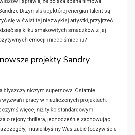
a widzów i sprawia, że polska scena filmowa
ndrze Drzymalskiej, której energia i talent są
ć się w świat tej niezwykłej artystki, przyjrzeć
edzieć się kilku smakowitych smaczków z jej
ozytywnych emocji i nieco śmiechu?
ajnowsze projekty Sandry
a błyszczy niczym supernowa. Ostatnie
 wyzwań i pracy w niezliczonych projektach.
est czymś więcej niż tylko standardowym
a o rejony thrillera, jednocześnie zachowując
ć szczegóły, musielibyśmy Was zabić (oczywiście