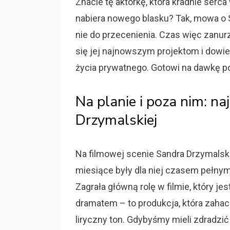
Znacie tę aktorkę, która kradnie serc
nabiera nowego blasku? Tak, mowa o Sa
nie do przecenienia. Czas więc zanurzy
się jej najnowszym projektom i dowi
życia prywatnego. Gotowi na dawkę p
Na planie i poza nim: n
Drzymalskiej
Na filmowej scenie Sandra Drzymalsk
miesiące były dla niej czasem pełnym
Zagrała główną rolę w filmie, który j
dramatem – to produkcja, która zahacz
liryczny ton. Gdybyśmy mieli zdradzi