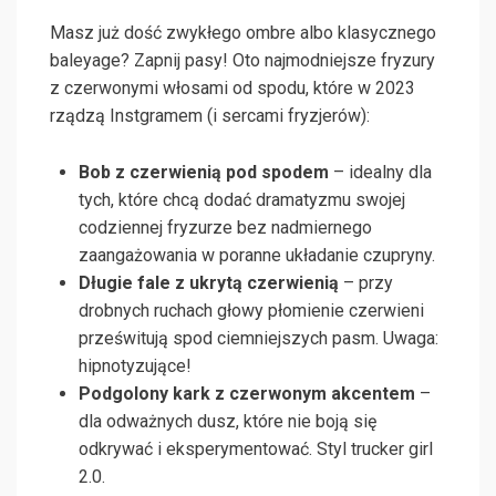
Masz już dość zwykłego ombre albo klasycznego
baleyage? Zapnij pasy! Oto najmodniejsze fryzury
z czerwonymi włosami od spodu, które w 2023
rządzą Instgramem (i sercami fryzjerów):
Bob z czerwienią pod spodem
– idealny dla
tych, które chcą dodać dramatyzmu swojej
codziennej fryzurze bez nadmiernego
zaangażowania w poranne układanie czupryny.
Długie fale z ukrytą czerwienią
– przy
drobnych ruchach głowy płomienie czerwieni
prześwitują spod ciemniejszych pasm. Uwaga:
hipnotyzujące!
Podgolony kark z czerwonym akcentem
–
dla odważnych dusz, które nie boją się
odkrywać i eksperymentować. Styl trucker girl
2.0.