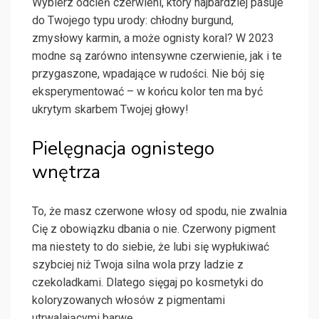
Wybierz odcień czerwieni, który najbardziej pasuje
do Twojego typu urody: chłodny burgund,
zmysłowy karmin, a może ognisty koral? W 2023
modne są zarówno intensywne czerwienie, jak i te
przygaszone, wpadające w rudości. Nie bój się
eksperymentować – w końcu kolor ten ma być
ukrytym skarbem Twojej głowy!
Pielęgnacja ognistego
wnętrza
To, że masz czerwone włosy od spodu, nie zwalnia
Cię z obowiązku dbania o nie. Czerwony pigment
ma niestety to do siebie, że lubi się wypłukiwać
szybciej niż Twoja silna wola przy ladzie z
czekoladkami. Dlatego sięgaj po kosmetyki do
koloryzowanych włosów z pigmentami
utrwalającymi barwę.