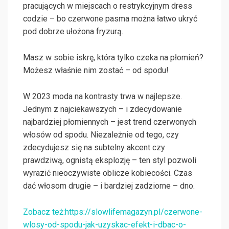
pracujących w miejscach o restrykcyjnym dress
codzie – bo czerwone pasma można łatwo ukryć
pod dobrze ułożona fryzurą.
Masz w sobie iskrę, która tylko czeka na płomień?
Możesz właśnie nim zostać – od spodu!
W 2023 moda na kontrasty trwa w najlepsze.
Jednym z najciekawszych – i zdecydowanie
najbardziej płomiennych – jest trend czerwonych
włosów od spodu. Niezależnie od tego, czy
zdecydujesz się na subtelny akcent czy
prawdziwą, ognistą eksplozję – ten styl pozwoli
wyrazić nieoczywiste oblicze kobiecości. Czas
dać włosom drugie – i bardziej zadziorne – dno.
Zobacz też:https://slowlifemagazyn.pl/czerwone-
wlosy-od-spodu-jak-uzyskac-efekt-i-dbac-o-