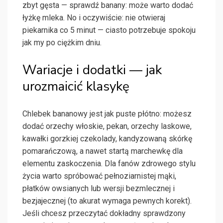
zbyt gęsta — sprawdź banany: może warto dodać
łyżkę mleka. No i oczywiście: nie otwieraj
piekarnika co 5 minut — ciasto potrzebuje spokoju
jak my po ciężkim dniu.
Wariacje i dodatki — jak
urozmaicić klasykę
Chlebek bananowy jest jak puste płótno: możesz
dodać orzechy włoskie, pekan, orzechy laskowe,
kawałki gorzkiej czekolady, kandyzowaną skórkę
pomarańczową, a nawet startą marchewkę dla
elementu zaskoczenia. Dla fanów zdrowego stylu
życia warto spróbować pełnoziarnistej mąki,
płatków owsianych lub wersji bezmlecznej i
bezjajecznej (to akurat wymaga pewnych korekt).
Jeśli chcesz przeczytać dokładny sprawdzony