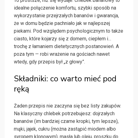
To prostsze, niż się wydaje: chlebek bananowy to
idealne połączenie komfortu, szybki sposób na
wykorzystanie przejrzałych bananów i gwarancja,
że w domu będzie pachniało jak w najlepszej
piekarni. Pod względem psychologicznym to także
ciasto, które kojarzy się z domem, ciepłem i…
trochę z łamaniem dietetycznych postanowień. A
poza tym — robi wrażenie na gościach nawet
wtedy, gdy przepis był „z głowy”.
Składniki: co warto mieć pod
ręką
Żaden przepis nie zaczyna się bez listy zakupów.
Na klasyczny chlebek potrzebujesz: dojrzałych
bananów (im bardziej czarne kropki, tym lepsze),
mąki, jajek, cukru (można zastąpić miodem albo
syropem klonowym), masła lub oleju, proszku do