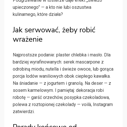
Podgrzewanie w tosterze daje efekt „świeżo
upieczonego” — a kto nie lubi oszustwa
kulinarnego, które działa?
Jak serwować, żeby robić
wrażenie
Najprostsze podanie: plaster chlebka i masło. Dla
bardziej wyrafinowanych: serek mascarpone z
odrobiną miodu, nutella i świeże owoce, lub gorąca
porcja lodów waniliowych obok ciepłego kawałka.
Na śniadanie — z jogurtem i granolą. Na deser — z
sosem karmelowym. I pamiętaj: dekoracja robi
robotę — garść orzechów, posypka czekoladowa,
polewa z roztopionej czekolady — voilà, Instagram
zatwierdzi.