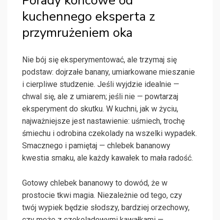
Porady końcowe od
kuchennego eksperta z
przymrużeniem oka
Nie bój się eksperymentować, ale trzymaj się
podstaw: dojrzałe banany, umiarkowane mieszanie
i cierpliwe studzenie. Jeśli wyjdzie idealnie —
chwal się, ale z umiarem; jeśli nie — powtarzaj
eksperyment do skutku. W kuchni, jak w życiu,
najważniejsze jest nastawienie: uśmiech, trochę
śmiechu i odrobina czekolady na wszelki wypadek.
Smacznego i pamiętaj — chlebek bananowy
kwestia smaku, ale każdy kawałek to mała radość.
Gotowy chlebek bananowy to dowód, że w
prostocie tkwi magia. Niezależnie od tego, czy
twój wypiek będzie słodszy, bardziej orzechowy,
czy może z czekoladowymi kawałkami —