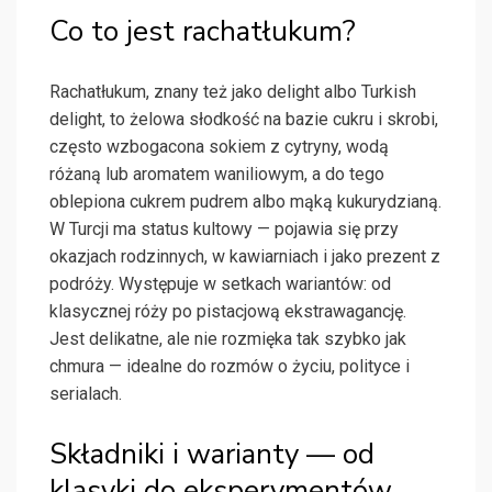
Co to jest rachatłukum?
Rachatłukum, znany też jako delight albo Turkish
delight, to żelowa słodkość na bazie cukru i skrobi,
często wzbogacona sokiem z cytryny, wodą
różaną lub aromatem waniliowym, a do tego
oblepiona cukrem pudrem albo mąką kukurydzianą.
W Turcji ma status kultowy — pojawia się przy
okazjach rodzinnych, w kawiarniach i jako prezent z
podróży. Występuje w setkach wariantów: od
klasycznej róży po pistacjową ekstrawagancję.
Jest delikatne, ale nie rozmięka tak szybko jak
chmura — idealne do rozmów o życiu, polityce i
serialach.
Składniki i warianty — od
klasyki do eksperymentów