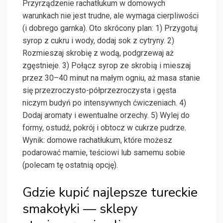
Przyrządzenie rachatłukum w domowych
warunkach nie jest trudne, ale wymaga cierpliwości
(i dobrego garnka). Oto skrócony plan: 1) Przygotuj
syrop z cukru i wody, dodaj sok z cytryny. 2)
Rozmieszaj skrobię z wodą, podgrzewaj aż
zgęstnieje. 3) Połącz syrop ze skrobią i mieszaj
przez 30–40 minut na małym ogniu, aż masa stanie
się przezroczysto-półprzezroczysta i gęsta
niczym budyń po intensywnych ćwiczeniach. 4)
Dodaj aromaty i ewentualne orzechy. 5) Wylej do
formy, ostudź, pokrój i obtocz w cukrze pudrze.
Wynik: domowe rachatłukum, które możesz
podarować mamie, teściowi lub samemu sobie
(polecam tę ostatnią opcję).
Gdzie kupić najlepsze tureckie
smakołyki — sklepy