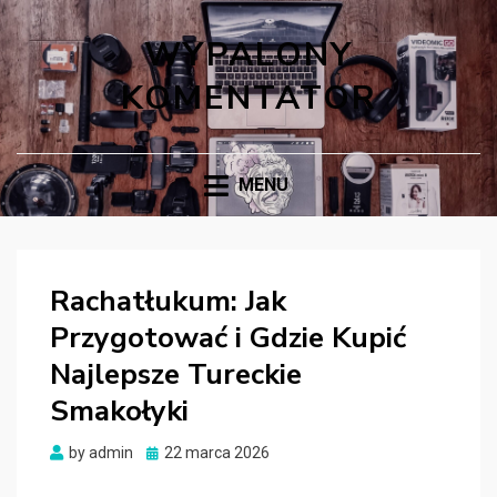
WYPALONY
KOMENTATOR
MENU
Rachatłukum: Jak
Przygotować i Gdzie Kupić
Najlepsze Tureckie
Smakołyki
Posted
by
admin
22 marca 2026
on